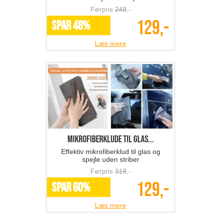
Førpris
249
,-
129,-
SPAR 48%
Læs mere
Mikrofiberklude til glas...
Effektiv mikrofiberklud til glas og
spejle uden striber
Førpris
319
,-
129,-
SPAR 60%
Læs mere