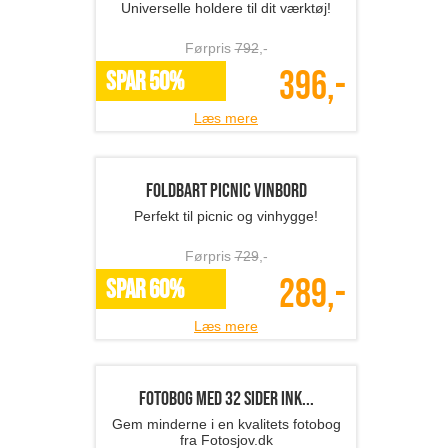
Vinpropper i rustfrit st...
Elegante vinpropper i rustfrit stål!
Førpris
249
,-
119,-
*Flere varianter
Læs mere
Luna Galakse lampe
Transformer dit rum til et galaktisk
univers!
Førpris
639
,-
239,-
*Flere varianter