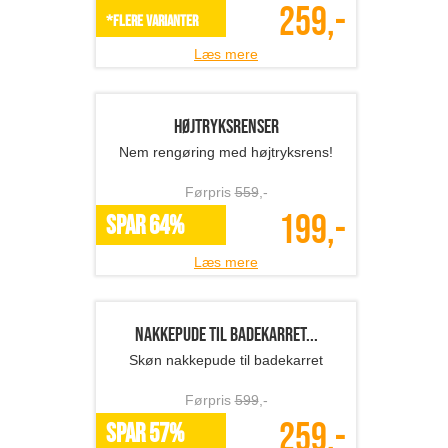
Flot og forfriskende!
Førpris
229
,-
99,-
*Flere varianter
Læs mere
Holdere til værktøj - ...
Universelle holdere til dit værktøj!
Førpris
792
,-
396,-
SPAR 50%