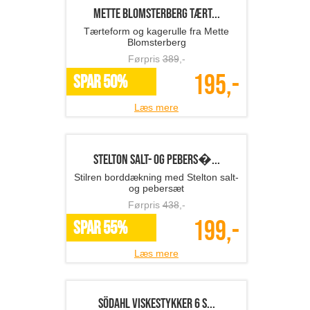
knæpude
Førpris
399
,-
145,-
SPAR 64%
Læs mere
Hammershøi vase/krukke ...
Klassisk skønhed med Hammershøi
vase fra Kähler
Førpris
600
,-
315,-
SPAR 48%
Læs mere
Mette Blomsterberg tært...
Tærteform og kagerulle fra Mette
Blomsterberg