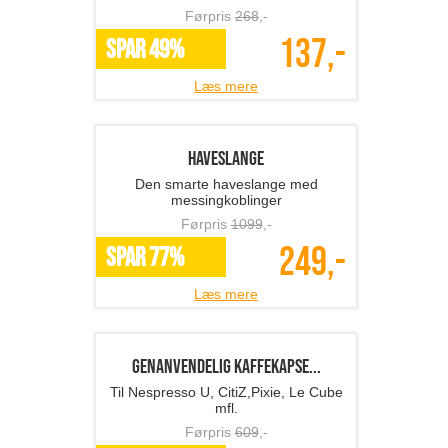
Læs mere
Silikone onvhandske
Praktisk silikone ovnhandske
Førpris
369
,-
149,-
*Flere varianter
Læs mere
Iskugle-forme