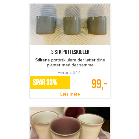
3 stk potteskjuler
Stilrene potteskjulere der løfter dine
planter med det samme
Førpris
147
,-
99,-
SPAR 33%
Læs mere