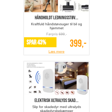
Håndholdt ledningsstøv...
Kraftfuld håndstøvsuger til bil og
hjemmet
Førpris
699
,-
399,-
SPAR 43%
Læs mere
Elektrisk ultralyds skad...
Slip for skadedyr med ultralyds
skadedyrsbekæmper