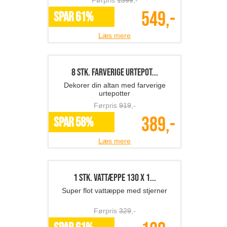
159,-
SPAR 56%
Læs mere
Lyngby dekorationskugler...
Smukke Lyngby dekorationskugler i
hvidt porcelæn, 2-pak
Førpris
249
,-
149,-
SPAR 40%
Læs mere