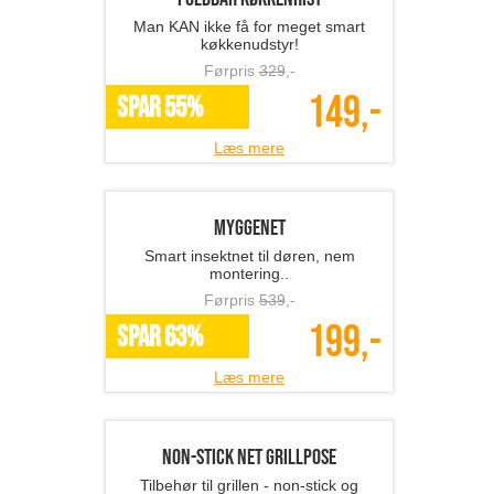
Nakkepude til badekarret...
Skøn nakkepude til badekarret
Førpris
599
,-
259,-
SPAR 57%
Læs mere
Glas
Dobbeltvægget glas - super pris!
Førpris
419
,-