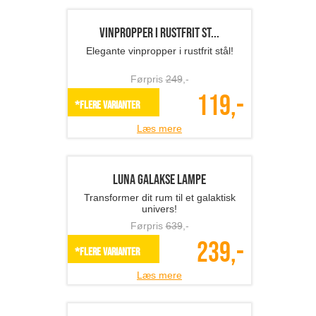
Varmedrevet ventilator
Spar på energien - her er løsningen
Førpris
599
,-
329,-
SPAR 45%
Læs mere
Elmåler
Mindsk dine energiomkostninger
Førpris
299
,-