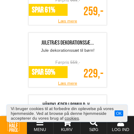
Bedre smag og færre urenheder i
vandet..
Førpris
209
,-
99,-
SPAR 53%
Læs mere
3D wallstickers
Wallstickers - flot og billig løsning.
Vi bruger cookies til at forbedre din oplevelse på vores
hjemmeside. Ved at browse på denne hjemmeside
OK
Førpris
249
,-
accepterer du vores brug af
cookies
.
99,-
*Flere varianter
MENU
KURV
SØG
LOG IND