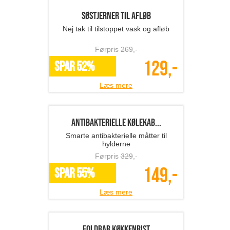
Genanvendelig kaffekapse...
Til Nespresso U, CitiZ,Pixie, Le Cube
mfl.
Førpris
609
,-
259,-
*Flere varianter
Læs mere
Højtryksrenser
Nem rengøring med højtryksrens!
Førpris
559
,-
199,-
SPAR 64%
Læs mere