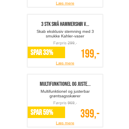
Hygge med stil – ISABELLAS plaid i
100% bomuld
Førpris
199
,-
100,-
SPAR 50%
Læs mere
3 stk små Hammershøi v...
Skab eksklusiv stemning med 3
smukke Kahler-vaser
Førpris
299
,-
199,-
SPAR 33%