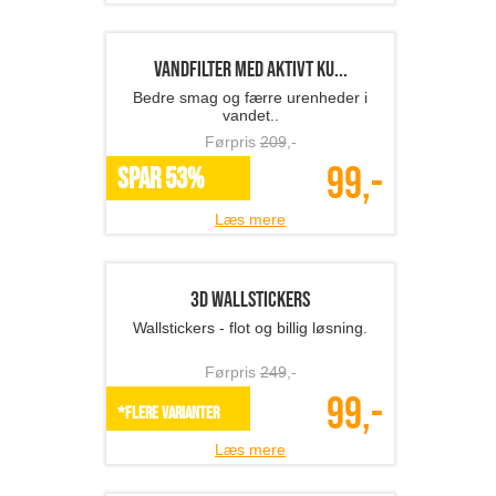
Fotobog med 32 sider ink...
Gem minderne i en kvalitets fotobog
fra Fotosjov.dk
Førpris
268
,-
137,-
SPAR 49%
Læs mere
Haveslange
Den smarte haveslange med
messingkoblinger
Førpris
1099
,-
249,-
SPAR 77%
Læs mere