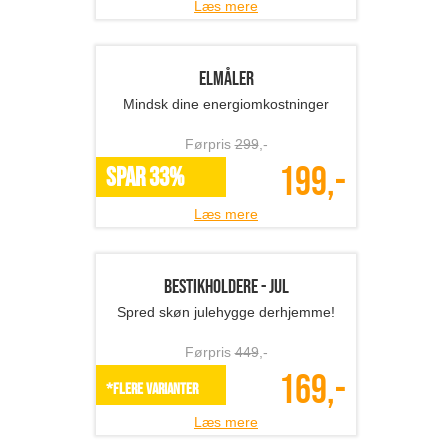
Førpris
329
,-
128,-
SPAR 61%
Læs mere
Donut seng til kæledyr
Dit kæledyr vil elske denne donut
seng!
Førpris
549
,-
219,-
*Flere varianter
Læs mere