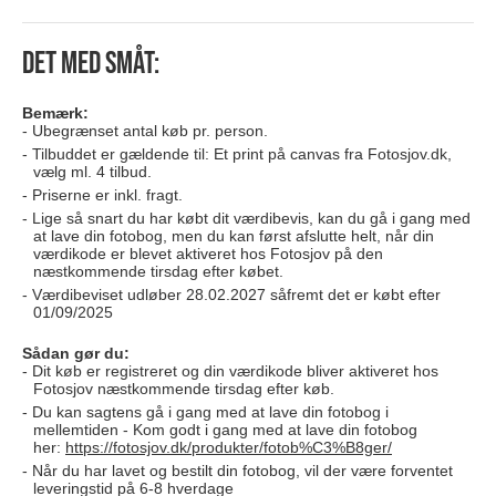
Det med småt:
Bemærk:
Ubegrænset antal køb pr. person.
Tilbuddet er gældende til: Et print på canvas fra Fotosjov.dk,
vælg ml. 4 tilbud.
Priserne er inkl. fragt.
Lige så snart du har købt dit værdibevis, kan du gå i gang med
at lave din fotobog, men du kan først afslutte helt, når din
værdikode er blevet aktiveret hos Fotosjov på den
næstkommende tirsdag efter købet.
Værdibeviset udløber 28.02.2027 såfremt det er købt efter
01/09/2025
Sådan gør du:
Dit køb er registreret og din værdikode bliver aktiveret hos
Fotosjov næstkommende tirsdag efter køb.
Du kan sagtens gå i gang med at lave din fotobog i
mellemtiden - Kom godt i gang med at lave din fotobog
her:
https://fotosjov.dk/produkter/fotob%C3%B8ger/
Når du har lavet og bestilt din fotobog, vil der være forventet
leveringstid på 6-8 hverdage