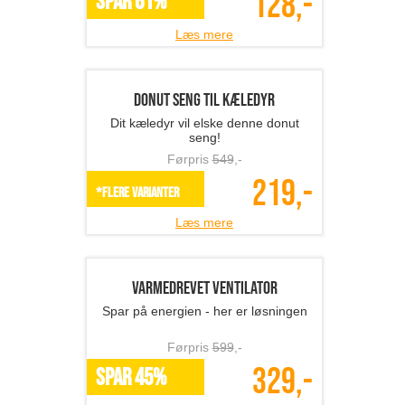
Isbad til forbedret sundhed og øgede
velvære
Førpris
1399
,-
549,-
SPAR 61%
Læs mere
8 stk. farverige urtepot...
Dekorer din altan med farverige
urtepotter
Førpris
919
,-
389,-
SPAR 58%
Læs mere
1 stk. vattæppe 130 x 1...
Super flot vattæppe med stjerner