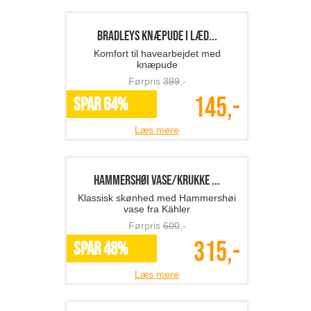
Læs mere
Multifunktionel og juste...
Multifunktionel og justerbar
grøntsagsskærer
Førpris
969
,-
399,-
SPAR 59%
Læs mere
BRADLEYS knæpude i læd...
Komfort til havearbejdet med