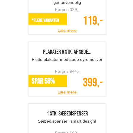
159,-
*Flere varianter
Læs mere
Microfiber Duster støvk...
Smart støvkost - flotte friske farver og
en super pris!
Førpris
349
,-
169,-
SPAR 52%
Læs mere
Vandfilter med aktivt ku...