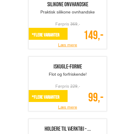
199,-
SPAR 33%
Læs mere
Bestikholdere - jul
Spred skøn julehygge derhjemme!
Førpris
449
,-
169,-
*Flere varianter
Læs mere