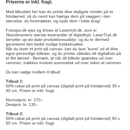
Priserne er inkl. fragt.
Med tilbuddet her kan du printe dine dejligste minder på et
fotolærred, så du nemt kan hænge dem på væggen i den
størrelse, du foretrækker, og nyde dem i fulde drag!
Fotosjov.dk ejes og drives af Lasertryk.dk, som er
Skandinaviens største leverandør af digitaltryk. LaserTryk.dk
benytter up-do-date produktionsudstyr, og du er dermed
garanteret den bedst mulige trykkekvalitet.
Når du laver et print på canvas, kan du lave 'kunst' ud af dine
egne personlige billeder, og du printer således dit digitalfoto på
et flot lærred - Bemærk, at når dit billede spændes ud over
rammen, trækkes motivet automatisk ud over siden af rammen.
Du kan vælge mellem 4 tilbud:
Tilbud 1:
50% rabat på print på canvas (digitalt print på fotolærred) 30 x
40 cm. Prisen er inkl. fragt.
Normalpris: kr. 270,-
Dealpris: kr. 135,-
Tilbud 2:
50% rabat på print på canvas (digitalt print på fotolærred) 50 x
50 cm. Prisen er inkl. fragt.