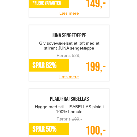
Sirius LUCAS lyskæde, s...
Skab stemning året rundt med Sirius
Lucas lyskæder
Førpris
249
,-
149,-
*Flere varianter
Læs mere
JUNA sengetæppe
Giv soveværelset et løft med et
stilrent JUNA sengetæppe
Førpris
529
,-
199,-
SPAR 62%
Læs mere
Plaid fra ISABELLAS