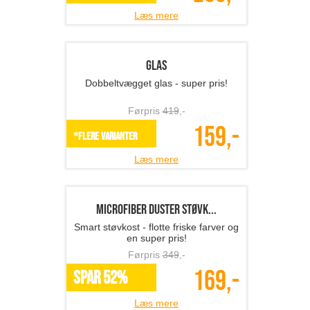
Læs mere
Foldbart picnic vinbord
Perfekt til picnic og vinhygge!
Førpris
729
,-
289,-
SPAR 60%
Læs mere