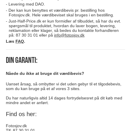
Levering med DAO.
Der kan kun benyttes et værdibevis pr. bestilling hos
Fotosjov.dk. Hele værdibeviset skal bruges i en bestilling.
Just-Half-Price.dk er kun formidler af tilbuddet, så har du evt.
spørgsmål til produktet, hvordan du laver bogen, levering,
reklamation eller klager, så bedes du kontakte forhandleren
på: 87 30 31 01 eller på
info@fotosjov.dk
Læs
FAQ
.
Din garanti:
Nåede du ikke at bruge dit værdibevis?
Uanset årsag, så ombytter vi det uden gebyr til et tilgodebevis,
som du kan bruge på et af vores 3 sites.
Du har naturligvis altid 14 dages fortrydelsesret på dit køb med
mindre andet er anført.
Find os her:
Fotosjov.dk
Tlf: 87 30 31 01