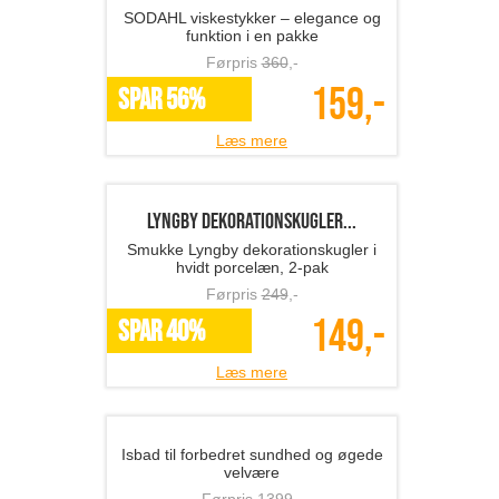
Førpris
389
,-
195,-
SPAR 50%
Læs mere
Stelton salt- og pebers�...
Stilren borddækning med Stelton salt-
og pebersæt
Førpris
438
,-
199,-
SPAR 55%
Læs mere
SÖDAHL viskestykker 6 s...
SODAHL viskestykker – elegance og
funktion i en pakke
Førpris
360
,-