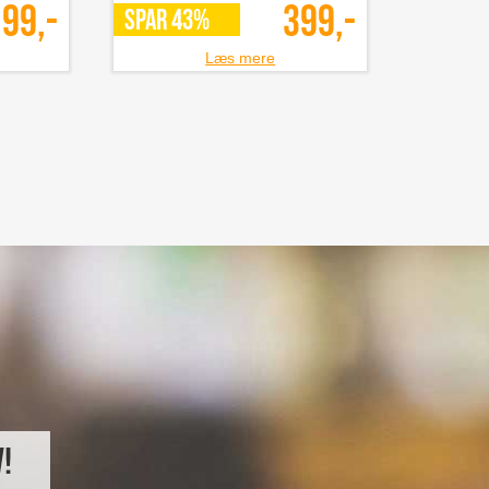
99,-
399,-
SPAR 43%
Læs mere
!