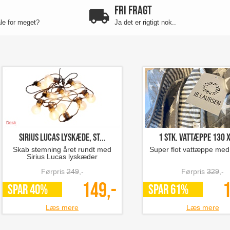
FRI FRAGT
ale for meget?
Ja det er rigtigt nok..
Sirius LUCAS lyskæde, st...
1 stk. vattæppe 130 x
Skab stemning året rundt med
Super flot vattæppe med 
Sirius Lucas lyskæder
Førpris
249
,-
Førpris
329
,-
149,-
1
SPAR 40%
SPAR 61%
Læs mere
Læs mere