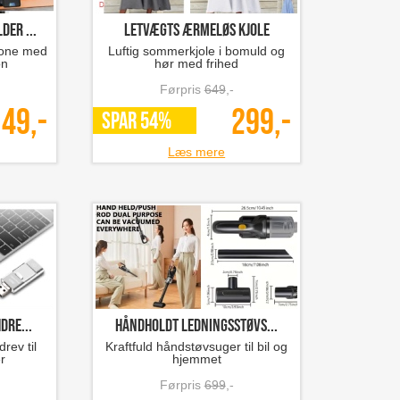
er ...
Letvægts ærmeløs kjole
Phone med
Luftig sommerkjole i bomuld og
on
hør med frihed
Førpris
649
,-
49,-
299,-
SPAR 54%
Læs mere
dre...
Håndholdt ledningsstøvs...
rev til
Kraftfuld håndstøvsuger til bil og
r
hjemmet
Førpris
699
,-