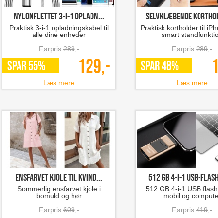
Nylonflettet 3-i-1 opladn...
Selvklæbende korthold
Praktisk 3-i-1 opladningskabel til
Praktisk kortholder til i
alle dine enheder
smart standfunkti
Førpris
289
,-
Førpris
289
,-
129,-
1
SPAR 55%
SPAR 48%
Læs mere
Læs mere
ensfarvet kjole til kvind...
512 GB 4-i-1 USB-flash
Sommerlig ensfarvet kjole i
512 GB 4-i-1 USB flashd
bomuld og hør
mobil og compute
Førpris
609
,-
Førpris
419
,-