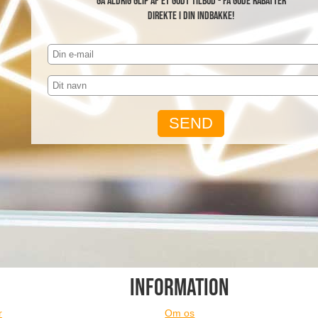
Gå aldrig glip af et godt tilbud - få gode rabatter
direkte i din indbakke!
INFORMATION
r
Om os