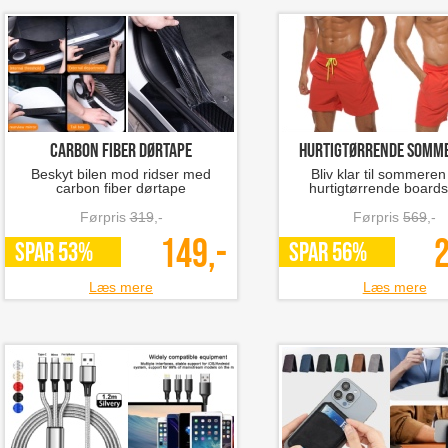
Carbon Fiber Dørtape
hurtigtørrende sommer
Beskyt bilen mod ridser med
Bliv klar til sommere
carbon fiber dørtape
hurtigtørrende boards
Førpris
319
,-
Førpris
569
,-
149,-
2
SPAR 53%
SPAR 56%
Læs mere
Læs mere