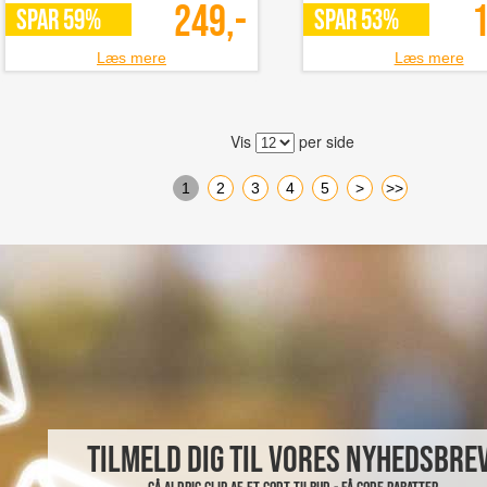
249,-
1
SPAR 59%
SPAR 53%
Læs mere
Læs mere
Vis
per side
1
2
3
4
5
>
>>
Tilmeld dig til vores nyhedsbrev