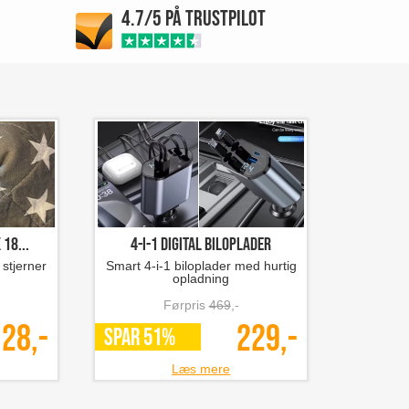
4.7/5 PÅ TRUSTPILOT
 18...
4-i-1 digital biloplader
stjerner
Smart 4-i-1 biloplader med hurtig
opladning
Førpris
469
,-
28,-
229,-
SPAR 51%
Læs mere