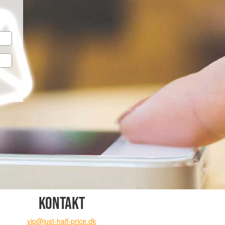
KONTAKT
vip@just-half-price.dk