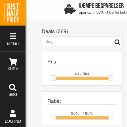
KÆMPE BESPARELSER
Spar op til 80% - Hvorfor bet
Deals (
369
)
Søg
MENU
Pris
KURV
49 - 584
SØG
Rabat
30% - 100%
LOG IND