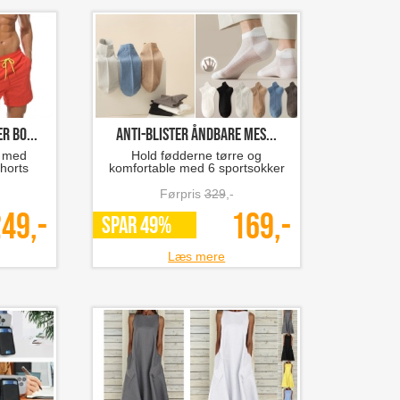
 bo...
Anti-blister åndbare mes...
n med
Hold fødderne tørre og
horts
komfortable med 6 sportsokker
Førpris
329
,-
49,-
169,-
SPAR 49%
Læs mere