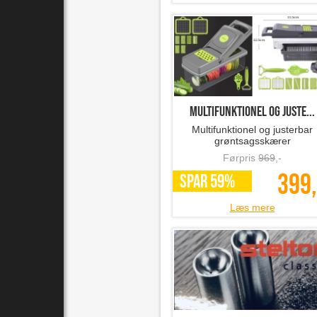
Multifunktionel og juste...
Multifunktionel og justerbar
grøntsagsskærer
Førpris
969
,-
399,
SPAR 59%
Læs mere