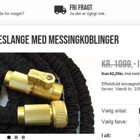
FRI FRAGT
ale for meget?
Ja det er rigtigt nok..
eslange med messingkoblinger
Kr. 1099
,-
Effektfuld letvægts
farver. Værdi kr. 10
Vælg antal:
Vælg farve:
0
I alt: