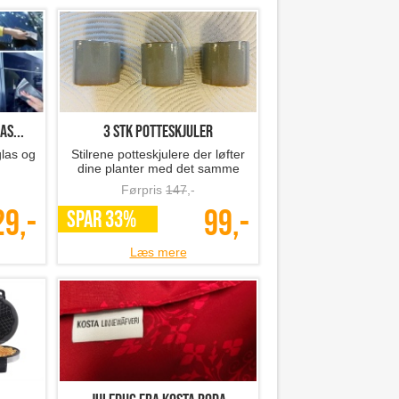
as...
3 stk potteskjuler
glas og
Stilrene potteskjulere der løfter
dine planter med det samme
Førpris
147
,-
29,-
99,-
SPAR 33%
Læs mere