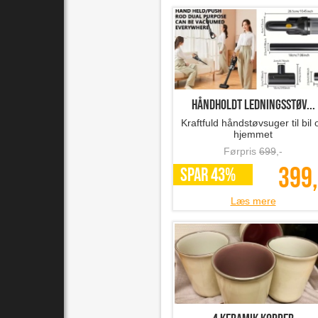
Håndholdt ledningsstøv...
Kraftfuld håndstøvsuger til bil 
hjemmet
Førpris
699
,-
399,
SPAR 43%
Læs mere