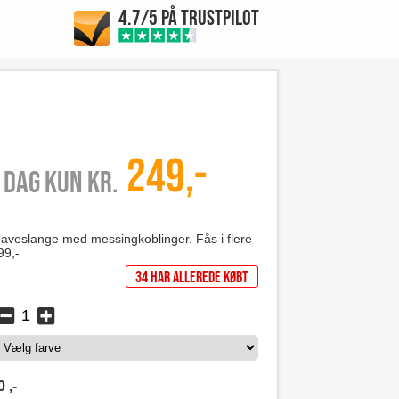
4.7/5 PÅ TRUSTPILOT
249,-
 I dag kun kr.
haveslange med messingkoblinger. Fås i flere
99,-
34 har allerede købt
0
,-