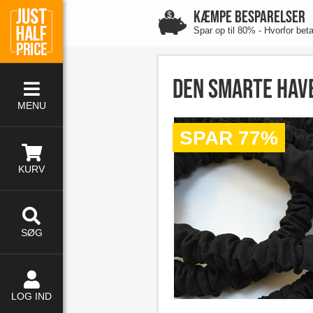
KÆMPE BESPARELSER
Spar op til 80% - Hvorfor bet
Den smarte hav
MENU
SPAR 77%
KURV
SØG
LOG IND