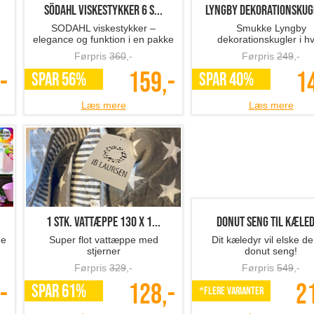
SÖDAHL viskestykker 6 s...
Lyngby dekorationskugl
SODAHL viskestykker –
Smukke Lyngby
elegance og funktion i en pakke
dekorationskugler i hv
porcelæn, 2-pak
Førpris
360
,-
Førpris
249
,-
-
159,-
1
SPAR 56%
SPAR 40%
Læs mere
Læs mere
1 stk. vattæppe 130 x 1...
Donut seng til kæle
ge
Super flot vattæppe med
Dit kæledyr vil elske d
stjerner
donut seng!
Førpris
329
,-
Førpris
549
,-
-
128,-
2
SPAR 61%
*Flere varianter