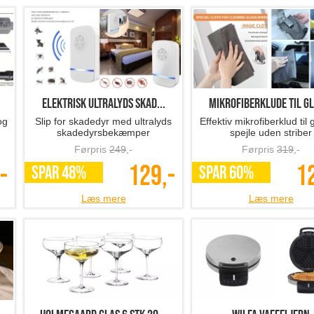
Elektrisk ultralyds skad...
Mikrofiberklude til gl
og
Slip for skadedyr med ultralyds
Effektiv mikrofiberklud til 
skadedyrsbekæmper
spejle uden striber
Førpris
249
,-
Førpris
319
,-
-
129,-
1
SPAR 48%
SPAR 60%
Læs mere
Læs mere