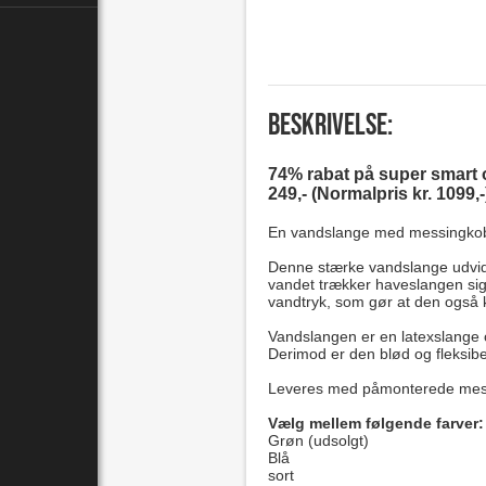
Beskrivelse:
74% rabat på super smart 
249,- (Normalpris kr. 1099,-
En vandslange med messingkoblin
Denne stærke vandslange udvider
vandet trækker haveslangen sig 
vandtryk, som gør at den også 
Vandslangen er en latexslange o
Derimod er den blød og fleksibel 
Leveres med påmonterede messi
Vælg mellem følgende farver
Grøn (udsolgt)
Blå
sort