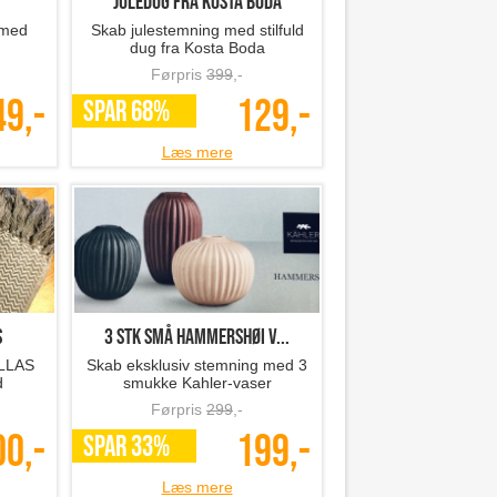
Juledug fra Kosta Boda
 med
Skab julestemning med stilfuld
dug fra Kosta Boda
Førpris
399
,-
49,-
129,-
SPAR 68%
Læs mere
S
3 stk små Hammershøi v...
ELLAS
Skab eksklusiv stemning med 3
d
smukke Kahler-vaser
Førpris
299
,-
00,-
199,-
SPAR 33%
Læs mere