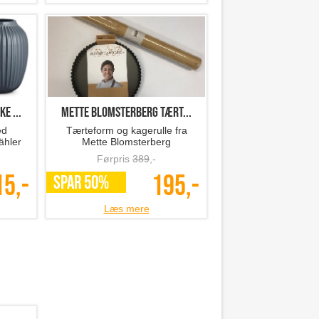
e ...
Mette Blomsterberg tært...
ed
Tærteform og kagerulle fra
ähler
Mette Blomsterberg
Førpris
389
,-
15,-
195,-
SPAR 50%
Læs mere