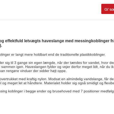
og effektfuld letvægts haveslange med messingkoblinger fr
).
ger er langt mere holdbart end de traditionelle plastikkoblinger.
 sig til 3 gange sin egen længde, når der tændes for vandet, hvor den 
sammen igen. Haveslangen fylder og vejer derfor meget lidt, når du ik
kan rengøre vinduer der sidder højt oppe.
vertrukket med kraftig nylon. Modsat en almindelig vandslange, får de
og meget let at håndtere. Materialet holder sig også smidigt og flexibelt
ng koblinger i begge ender og brusehoved med 7 positioner medfølg
: