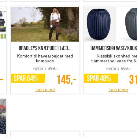
BRADLEYS knæpude i læd...
Hammershøi vase/krukk
Komfort til havearbejdet med
Klassisk skønhed m
knæpude
Hammershøi vase fra K
Førpris
399
,-
Førpris
600
,-
-
145,-
3
SPAR 64%
SPAR 48%
Læs mere
Læs mere