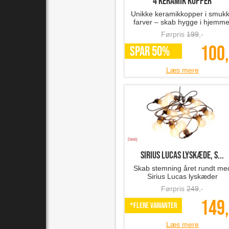
4 keramik kopper
Unikke keramikkopper i smuk
farver – skab hygge i hjemme
Førpris
199
,-
100,
SPAR 50%
Læs mere
Sirius LUCAS lyskæde, s...
Skab stemning året rundt me
Sirius Lucas lyskæder
Førpris
249
,-
149,
*Flere varianter
Læs mere