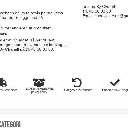
Unique By Chanell
Tlf: 40 56 30 09
msendes dit værdibevis på mail/sms
Email:
chanell.larsen@g
 når du er logget ind på
hus-og-have
 til forhandleren af produktet.
vare.
dler af tilbuddet, så har du evt.
eringen samt reklamation eller klager,
y Chanell på tlf. 40 56 30 09.
Leveres til nærmeste
ed Post Nord
14 dages fuld returret
Prisen er inkl. fragt
pakkeshop
kategori