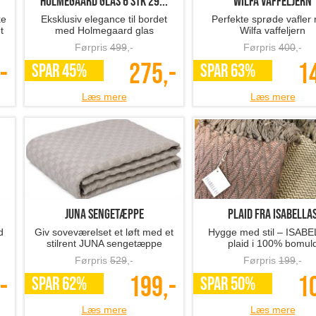
Holmegaard glas 6 stk 29...
Wilfa vaffeljern
ke
Eksklusiv elegance til bordet
Perfekte sprøde vafler
t
med Holmegaard glas
Wilfa vaffeljern
Førpris
499
,-
Førpris
400
,-
-
275,-
1
SPAR 45%
SPAR 63%
Læs mere
Læs mere
JUNA sengetæppe
Plaid fra ISABELLA
d
Giv soveværelset et løft med et
Hygge med stil – ISAB
stilrent JUNA sengetæppe
plaid i 100% bomul
Førpris
529
,-
Førpris
199
,-
-
199,-
1
SPAR 62%
SPAR 50%
Læs mere
Læs mere