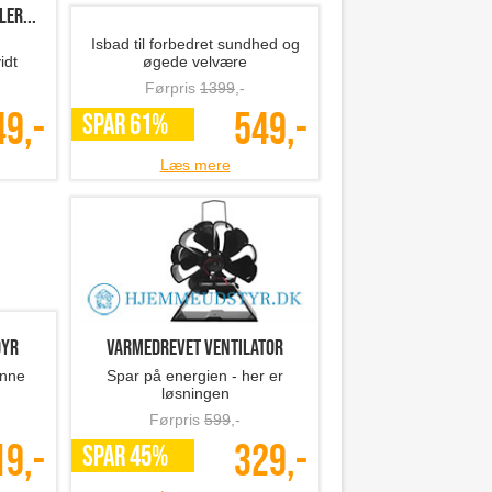
er...
Isbad til forbedret sundhed og
idt
øgede velvære
Førpris
1399
,-
49,-
549,-
SPAR 61%
Læs mere
dyr
Varmedrevet ventilator
enne
Spar på energien - her er
løsningen
Førpris
599
,-
19,-
329,-
SPAR 45%