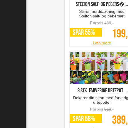
Stelton salt- og pebers�...
Stilren borddækning med
Stelton salt- og pebersæt
Førpris
438
,-
199,
SPAR 55%
Læs mere
8 stk. farverige urtepot...
Dekorer din altan med farveri
urtepotter
Førpris
919
,-
389,
SPAR 58%