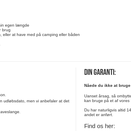
 sin egen længde
r brug
en, eller at have med på camping eller båden
.
Din garanti:
Nåede du ikke at bruge
son.
Uanset årsag, så ombytter
kan bruge på et af vores 
en udløbsdato, men vi anbefaler at det
Du har naturligvis altid 
 haveslange.
andet er anført.
Find os her: