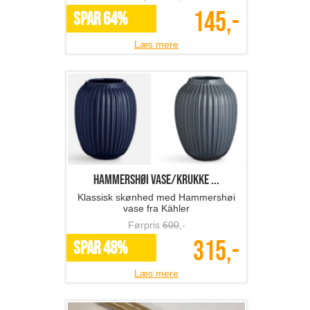
145,-
SPAR 64%
Læs mere
Hammershøi vase/krukke ...
Klassisk skønhed med Hammershøi
vase fra Kähler
Førpris
600
,-
315,-
SPAR 48%
Læs mere