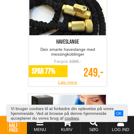
Haveslange
Den smarte haveslange med
messingkoblinger
Førpris
1099
,-
249,-
SPAR 77%
Læs mere
Vi bruger cookies til at forbedre din oplevelse på vores
hjemmeside. Ved at browse på denne hjemmeside
OK
accepterer du vores brug af
cookies
.
MENU
KURV
SØG
LOG IND