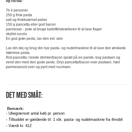
og rucola:
Til 4 personer
250 g frisk pasta
salt og friskkværnet peber
150 g pancetta eller god bacon
parmesan - prøv at bruge kartoffelskrælleren til at lave flager
skyllet rucola
En god grøn pesto, lav den evt. selv
Lav din dej og brug din nye pasta- og nudelmaskine til at lave den ønskede
størrelse pasta.
Rist pancetta i brede strimler/bacon sprød på en pande, kog pastaen og
vend den med den gode pesto. Drys pancetta/bacon over pastaen, høvl
parmesanost over og pynt med rucolaen.
Det med småt:
Bemærk:
Ubegrænset antal køb pr. person
Tilbuddet er gældende til: 1 stk. pasta- og nudelmaskine fra 4mobil
Værdi kr. 412