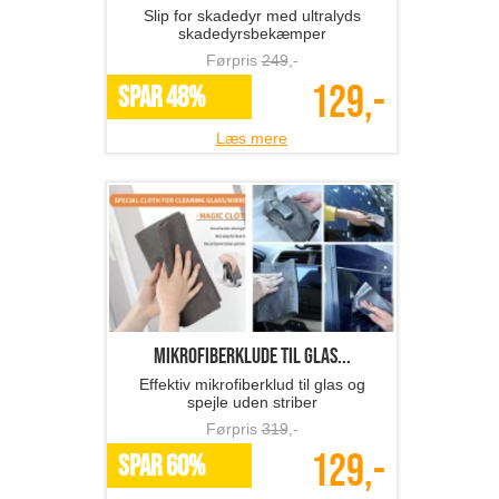
Slip for skadedyr med ultralyds
skadedyrsbekæmper
Førpris
249
,-
129,-
SPAR 48%
Læs mere
Mikrofiberklude til glas...
Effektiv mikrofiberklud til glas og
spejle uden striber
Førpris
319
,-
129,-
SPAR 60%