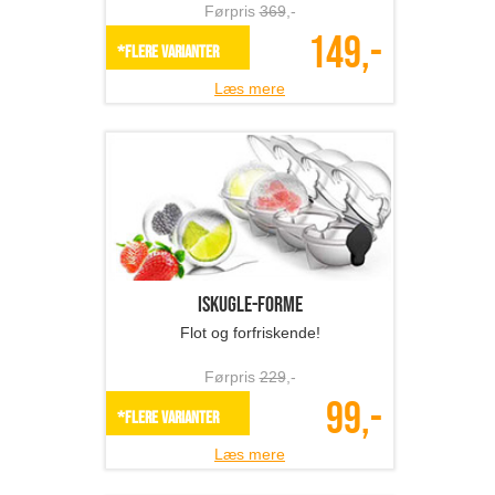
Førpris
369
,-
149,-
*Flere varianter
Læs mere
Iskugle-forme
Flot og forfriskende!
Førpris
229
,-
99,-
*Flere varianter
Læs mere