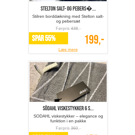
Stelton salt- og pebers�...
Stilren borddækning med Stelton salt-
og pebersæt
Førpris
438
,-
199,-
SPAR 55%
Læs mere
SÖDAHL viskestykker 6 s...
SODAHL viskestykker – elegance og
funktion i en pakke
Førpris
360
,-