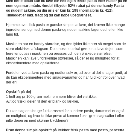
Med dette tilbud kan du lave din helt egen friske pasta eller nudler på en
nem og smart måde. 4mobil tilbyder 52% rabat på denne handy Pasta-
og nudelmaskine, og din pris er kun kr. 198 (normalpris kr. 412).
Tilbuddet er inkl. fragt og du kan købe ubegrænset.
Hjemmelavet frisk pasta er ganske simpelt at lave, det kræver ikke mange
ingredienser og med denne pasta-og nudelmaskine tager det heller ikke
lang tid.
Maskinen har en handy størrelse, og den fylder ikke nær så meget som de
store elektriske af slagsen. Det eneste du skal gøre er at lave dejen, som
herefter puttes i maskinen og presses ud i den ønskede størrelse.
Maskinen kan lave 5 forskellige størrelser, så der er rig mulighed for at
eksperimentere med opskrifterne.
Fordelen ved at lave pasta og nudler selv er, ud over at det smager godt, at
du kan eksperimentere med smagsvarianter og har fuld kontrol over hvad
der er i.
Opskrift på dej
:
1 helt æg pr 100 gram mel, nemmere bliver det vist ikke.
Ælt og træk i dejen til den er blank og lækker.
Du kan sagtens bruge fuldkornsmel for sundere pasta, durummel er også
en mulighed, og hvorfor ikke prøve at komme f.eks. grøntsagssafter i eller
pifte dejen op med skønne krydderier?
Prøv denne simple opskrift på lækker frisk pasta med pesto, pancetta