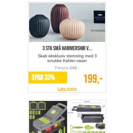
3 stk små Hammershøi v...
Skab eksklusiv stemning med 3
smukke Kahler-vaser
Førpris
299
,-
199,-
SPAR 33%
Læs mere