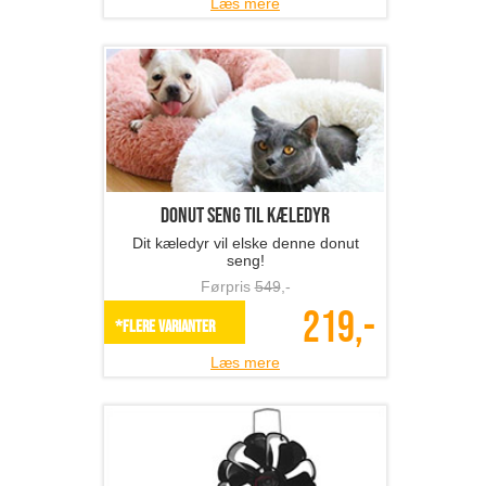
Læs mere
Donut seng til kæledyr
Dit kæledyr vil elske denne donut
seng!
Førpris
549
,-
219,-
*Flere varianter
Læs mere