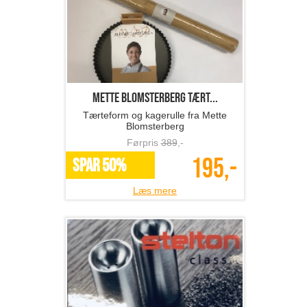
Mette Blomsterberg tært...
Tærteform og kagerulle fra Mette
Blomsterberg
Førpris
389
,-
195,-
SPAR 50%
Læs mere