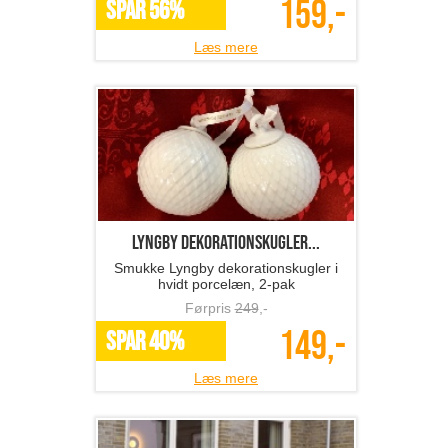
159,-
SPAR 56%
Læs mere
Lyngby dekorationskugler...
Smukke Lyngby dekorationskugler i
hvidt porcelæn, 2-pak
Førpris
249
,-
149,-
SPAR 40%
Læs mere