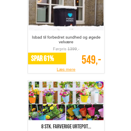
Isbad til forbedret sundhed og øgede
velvære
Førpris
1399
,-
549,-
SPAR 61%
Læs mere
8 stk. farverige urtepot...