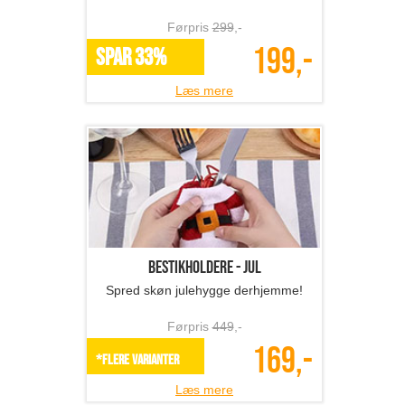
Førpris
299
,-
199,-
SPAR 33%
Læs mere
Bestikholdere - jul
Spred skøn julehygge derhjemme!
Førpris
449
,-
169,-
*Flere varianter
Læs mere