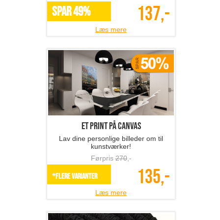
137,-
SPAR 49%
Læs mere
Et print på canvas
Lav dine personlige billeder om til
kunstværker!
Førpris
270
,-
135,-
*Flere varianter
Læs mere