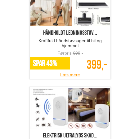
Håndholdt ledningsstøv...
Kraftfuld håndstøvsuger til bil og
hjemmet
Førpris
699
,-
399,-
SPAR 43%
Læs mere
Elektrisk ultralyds skad...