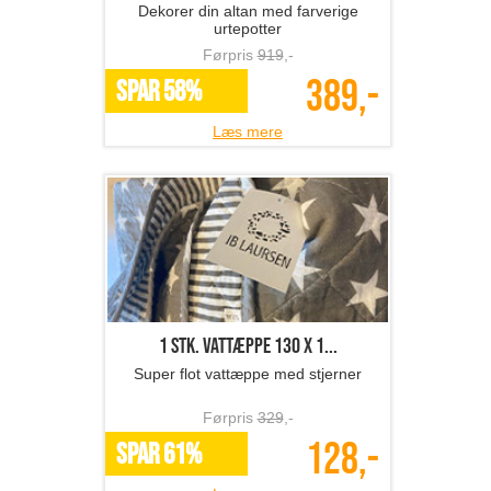
Dekorer din altan med farverige
urtepotter
Førpris
919
,-
389,-
SPAR 58%
Læs mere
1 stk. vattæppe 130 x 1...
Super flot vattæppe med stjerner
Førpris
329
,-
128,-
SPAR 61%