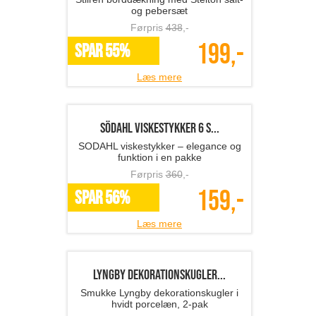
Mette Blomsterberg tært...
Tærteform og kagerulle fra Mette
Blomsterberg
Førpris
389
,-
195,-
SPAR 50%
Læs mere