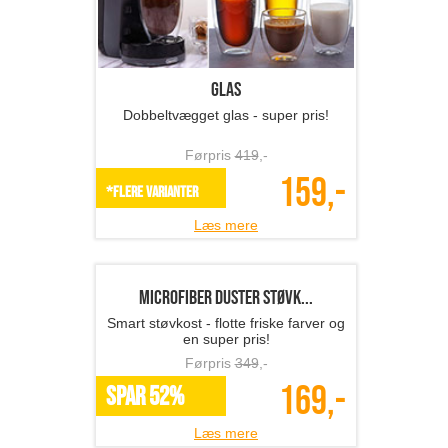
Holdere til værktøj - ...
Universelle holdere til dit værktøj!
Førpris
792
,-
396,-
SPAR 50%
Læs mere