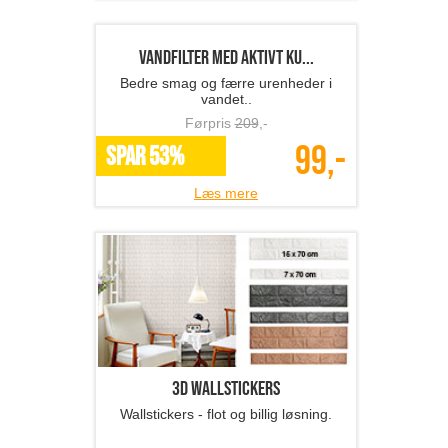
Foldbart picnic vinbord
Perfekt til picnic og vinhygge!
Førpris
729
,-
289,-
SPAR 60%
Læs mere
Fotobog med 32 sider ink...
Gem minderne i en kvalitets fotobog
fra Fotosjov.dk
Førpris
268
,-