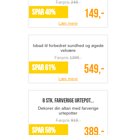
Stelton salt- og pebers�...
Stilren borddækning med Stelton salt-
og pebersæt
Førpris
438
,-
199,-
SPAR 55%
Læs mere
SÖDAHL viskestykker 6 s...
SODAHL viskestykker – elegance og
funktion i en pakke
Førpris
360
,-