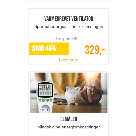
Isbad til forbedret sundhed og øgede
velvære
Førpris
1399
,-
549,-
SPAR 61%
Læs mere
8 stk. farverige urtepot...
Dekorer din altan med farverige