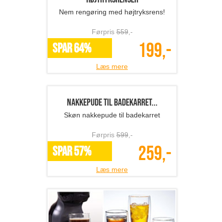
149,-
*Flere varianter
Læs mere
Iskugle-forme
Flot og forfriskende!
Førpris
229
,-
99,-
*Flere varianter
Læs mere