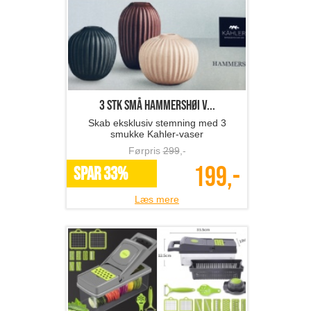
3 stk små Hammershøi v...
Skab eksklusiv stemning med 3
smukke Kahler-vaser
Førpris
299
,-
199,-
SPAR 33%
Læs mere