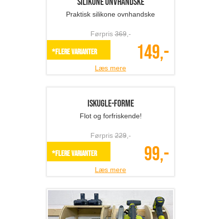
Varmedrevet ventilator
Spar på energien - her er løsningen
Førpris
599
,-
329,-
SPAR 45%
Læs mere
Elmåler
Mindsk dine energiomkostninger