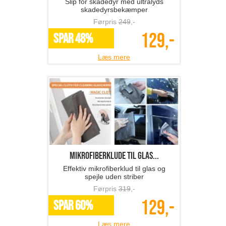
Slip for skadedyr med ultralyds
skadedyrsbekæmper
Førpris
249
,-
129,-
SPAR 48%
Læs mere
Mikrofiberklude til glas...
Effektiv mikrofiberklud til glas og
spejle uden striber
Førpris
319
,-
129,-
SPAR 60%
Læs mere