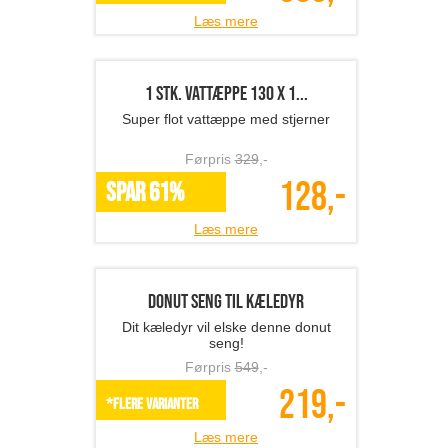
159,-
SPAR 56%
Læs mere
Lyngby dekorationskugler...
Smukke Lyngby dekorationskugler i
hvidt porcelæn, 2-pak
Førpris
249
,-
149,-
SPAR 40%
Læs mere