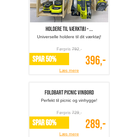
Førpris
299
,-
199,-
SPAR 33%
Læs mere
Bestikholdere - jul
Spred skøn julehygge derhjemme!
Førpris
449
,-
169,-
*Flere varianter
Læs mere