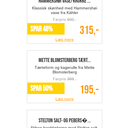
145,-
SPAR 64%
Læs mere
Hammershøi vase/krukke ...
Klassisk skønhed med Hammershøi
vase fra Kähler
Førpris
600
,-
315,-
SPAR 48%
Læs mere