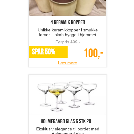
4 keramik kopper
Unikke keramikkopper i smukke
farver – skab hygge i hjemmet
Førpris
199
,-
100,-
SPAR 50%
Læs mere
Holmegaard glas 6 stk 29...
Eksklusiv elegance til bordet med
Holmegaard glas