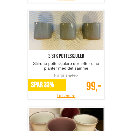
3 stk potteskjuler
Stilrene potteskjulere der løfter dine
planter med det samme
Førpris
147
,-
99,-
SPAR 33%
Læs mere