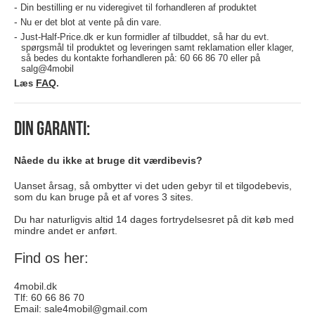
Din bestilling er nu videregivet til forhandleren af produktet
Nu er det blot at vente på din vare.
Just-Half-Price.dk er kun formidler af tilbuddet, så har du evt.
spørgsmål til produktet og leveringen samt reklamation eller klager,
så bedes du kontakte forhandleren på:
60 66 86 70 eller på
salg@4mobil
FAQ
Læs
.
Din garanti:
Nåede du ikke at bruge dit værdibevis?
Uanset årsag, så ombytter vi det uden gebyr til et tilgodebevis,
som du kan bruge på et af vores 3 sites.
Du har naturligvis altid 14 dages fortrydelsesret på dit køb med
mindre andet er anført.
Find os her:
4mobil.dk
Tlf: 60 66 86 70
Email:
sale4mobil@gmail.com