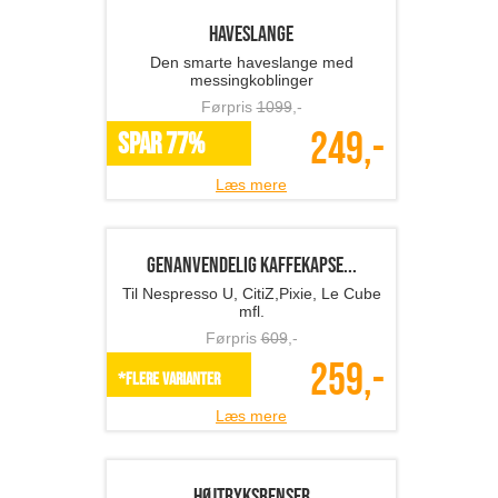
Luna Galakse lampe
Transformer dit rum til et galaktisk
univers!
Førpris
639
,-
239,-
*Flere varianter
Læs mere
Silikone onvhandske
Praktisk silikone ovnhandske
Førpris
369
,-