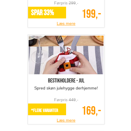
urtepotter
Førpris
919
,-
389,-
SPAR 58%
Læs mere
1 stk. vattæppe 130 x 1...
Super flot vattæppe med stjerner
Førpris
329
,-
128,-
SPAR 61%
Læs mere