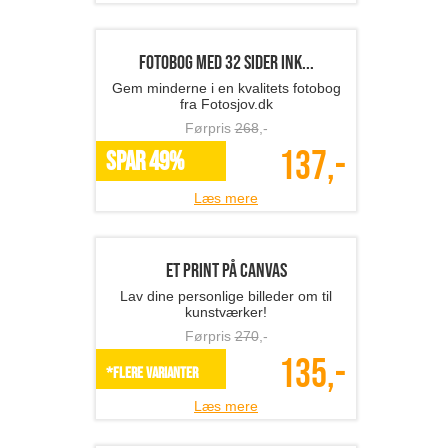
Vinpropper i rustfrit st...
Elegante vinpropper i rustfrit stål!
Førpris
249
,-
119,-
*Flere varianter
Læs mere