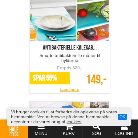
Haveslange
Den smarte haveslange med
messingkoblinger
Førpris
1099
,-
249,-
SPAR 77%
Læs mere
Vi bruger cookies til at forbedre din oplevelse på vores
hjemmeside. Ved at browse på denne hjemmeside
OK
accepterer du vores brug af
cookies
.
MENU
KURV
SØG
LOG IND