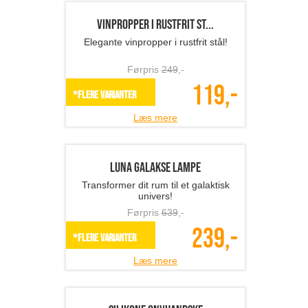
Donut seng til kæledyr
Dit kæledyr vil elske denne donut
seng!
Førpris
549
,-
219,-
*Flere varianter
Læs mere