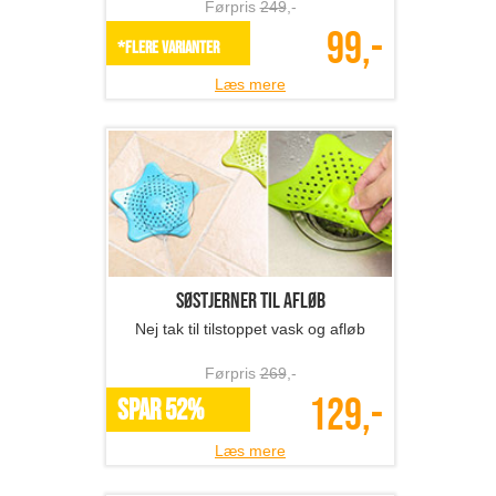
137,-
SPAR 49%
Læs mere
Et print på canvas
Lav dine personlige billeder om til
kunstværker!
Førpris
270
,-
135,-
*Flere varianter
Læs mere