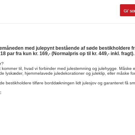
emåneden med julepynt bestående af søde bestikholdere fra
 par fra kun kr. 169,- (Normalpris op til kr. 449,- inkl. fragt)
r?
det kommer til, hvad vi forbinder med julestemning og julehygge. Måske 
e lyskæder, hjemmelavede juledekorationer og juleklip, eller måske for
de bestikholdere tilføre borddækningen lidt julesjov og garanteret få sm
r: