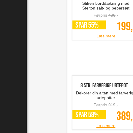
Stilren borddækning med
Stelton salt- og pebersæt
Førpris
438
,-
199,
SPAR 55%
Læs mere
8 stk. farverige urtepot...
Dekorer din altan med farveri
urtepotter
Førpris
919
,-
389,
SPAR 58%
Læs mere