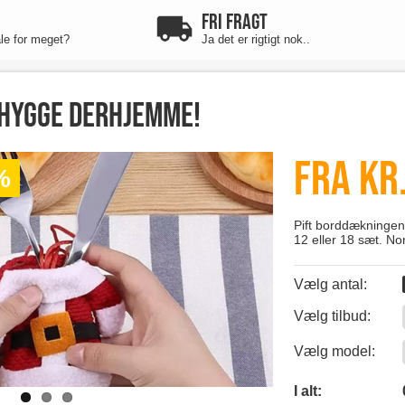
FRI FRAGT
ale for meget?
Ja det er rigtigt nok..
ehygge derhjemme!
Fra kr.
%
Pift borddækningen
12 eller 18 sæt. Nor
Vælg antal:
Vælg tilbud:
0
Vælg model:
0
I alt: