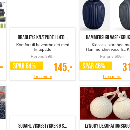
BRADLEYS knæpude i læd...
Hammershøi vase/krukk
Komfort til havearbejdet med
Klassisk skønhed m
knæpude
Hammershøi vase fra K
Førpris
399
,-
Førpris
600
,-
-
145,-
3
SPAR 64%
SPAR 48%
Læs mere
Læs mere
SÖDAHL viskestykker 6 s...
Lyngby dekorationskugl