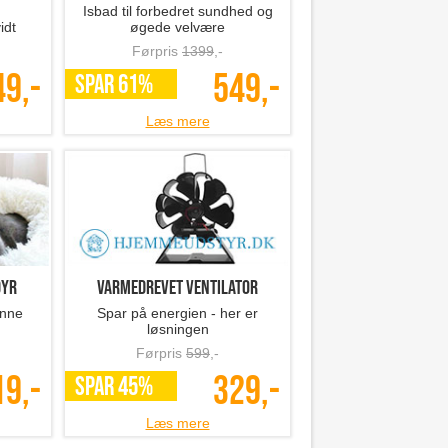
Isbad til forbedret sundhed og
idt
øgede velvære
Førpris
1399
,-
49,-
549,-
SPAR 61%
Læs mere
dyr
Varmedrevet ventilator
enne
Spar på energien - her er
løsningen
Førpris
599
,-
19,-
329,-
SPAR 45%
Læs mere