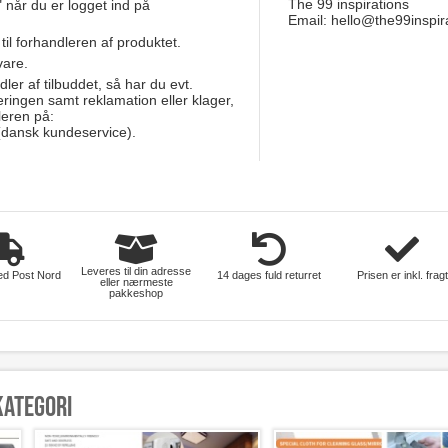
The 99 inspirations
 når du er logget ind på
Email:
hello@the99inspir
hus-og-have
 til forhandleren af produktet.
vare.
dler af tilbuddet, så har du evt.
eringen samt reklamation eller klager,
leren på:
dansk kundeservice).
Leveres til din adresse
ed Post Nord
14 dages fuld returret
Prisen er inkl. fragt
eller nærmeste
pakkeshop
kategori