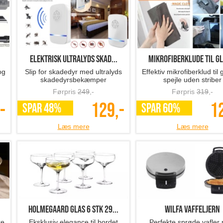
Elektrisk ultralyds skad...
Mikrofiberklude til gl
og
Slip for skadedyr med ultralyds
Effektiv mikrofiberklud til 
skadedyrsbekæmper
spejle uden striber
Førpris
249
,-
Førpris
319
,-
-
129,-
1
SPAR 48%
SPAR 60%
Læs mere
Læs mere
Holmegaard glas 6 stk 29...
Wilfa vaffeljern
ke
Eksklusiv elegance til bordet
Perfekte sprøde vafler