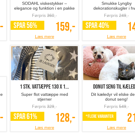
SODAHL viskestykker –
Smukke Lyngby
elegance og funktion i en pakke
dekorationskugler i hv
porcelæn, 2-pak
Førpris
360
,-
Førpris
249
,-
-
159,-
1
SPAR 56%
SPAR 40%
Læs mere
Læs mere
1 stk. vattæppe 130 x 1...
Donut seng til kæle
ge
Super flot vattæppe med
Dit kæledyr vil elske d
stjerner
donut seng!
Førpris
329
,-
Førpris
549
,-
-
128,-
2
SPAR 61%
*Flere varianter
Læs mere
Læs mere