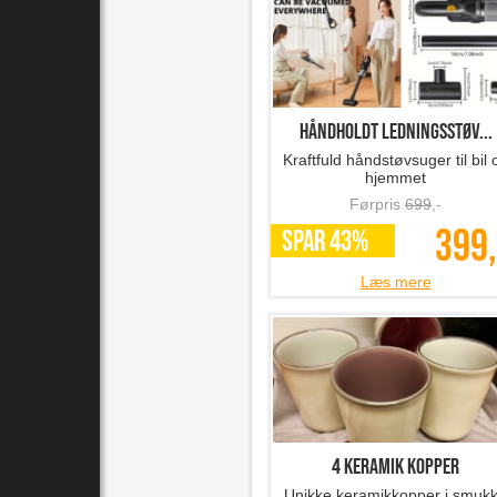
Håndholdt ledningsstøv...
Kraftfuld håndstøvsuger til bil 
hjemmet
Førpris
699
,-
399,
SPAR 43%
Læs mere
4 keramik kopper
Unikke keramikkopper i smuk