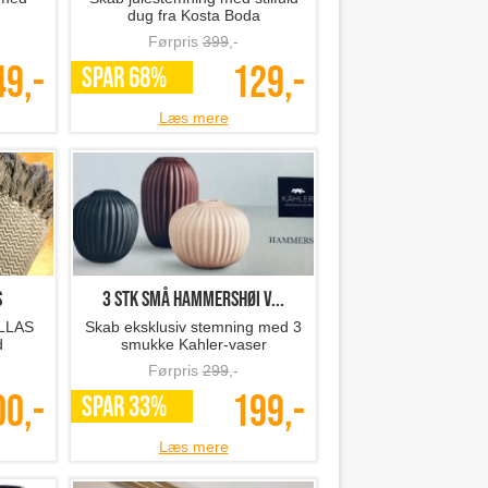
dug fra Kosta Boda
Førpris
399
,-
49,-
129,-
SPAR 68%
Læs mere
S
3 stk små Hammershøi v...
ELLAS
Skab eksklusiv stemning med 3
d
smukke Kahler-vaser
Førpris
299
,-
00,-
199,-
SPAR 33%
Læs mere