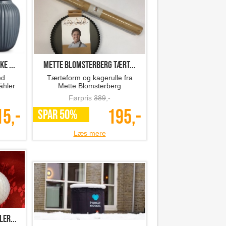
e ...
Mette Blomsterberg tært...
ed
Tærteform og kagerulle fra
ähler
Mette Blomsterberg
Førpris
389
,-
15,-
195,-
SPAR 50%
Læs mere
er...