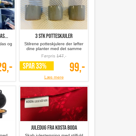
as...
3 stk potteskjuler
glas og
Stilrene potteskjulere der løfter
dine planter med det samme
Førpris
147
,-
29,-
99,-
SPAR 33%
Læs mere
Juledug fra Kosta Boda
 med
Skab julestemning med stilfuld