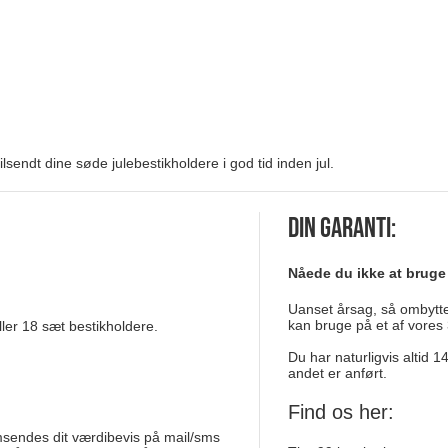
ilsendt dine søde julebestikholdere i god tid inden jul.
Din garanti:
Nåede du ikke at bruge
Uanset årsag, så ombytter
kan bruge på et af vores 
ller 18 sæt bestikholdere.
Du har naturligvis altid 
andet er anført.
Find os her:
msendes dit værdibevis på mail/sms