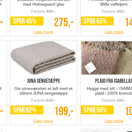
t
med Holmegaard glas
Wilfa vaffeljern
Førpris
499
,-
Førpris
400
,-
-
275,-
1
SPAR 45%
SPAR 63%
Læs mere
Læs mere
JUNA sengetæppe
Plaid fra ISABELLA
d
Giv soveværelset et løft med et
Hygge med stil – ISAB
stilrent JUNA sengetæppe
plaid i 100% bomul
Førpris
529
,-
Førpris
199
,-
-
199,-
1
SPAR 62%
SPAR 50%
Læs mere
Læs mere