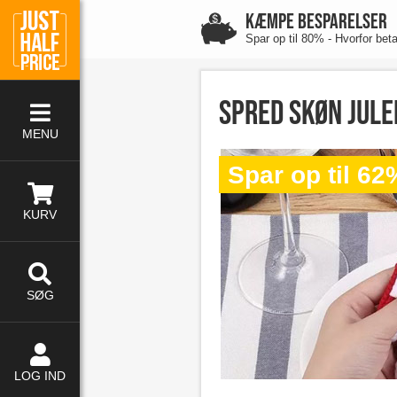
KÆMPE BESPARELSER
Spar op til 80% - Hvorfor bet
Spred skøn jul
MENU
Spar op til 62
KURV
SØG
LOG IND