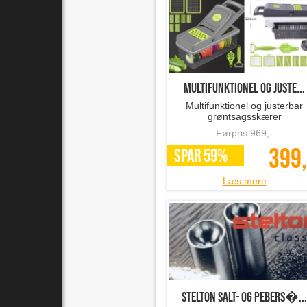
Multifunktionel og juste...
Multifunktionel og justerbar
grøntsagsskærer
Førpris
969
,-
399,
SPAR 59%
Læs mere
Stelton salt- og pebers�...