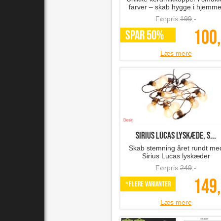
farver – skab hygge i hjemme
Førpris
199
,-
100,
SPAR 50%
Læs mere
Sirius LUCAS lyskæde, s...
Skab stemning året rundt me
Sirius Lucas lyskæder
Førpris
249
,-
149,
*Flere varianter
Læs mere