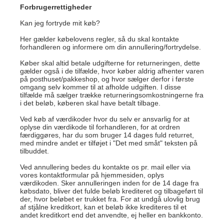
Forbrugerrettigheder
Kan jeg fortryde mit køb?
Her gælder købelovens regler, så du skal kontakte
forhandleren og informere om din annullering/fortrydelse.
Køber skal altid betale udgifterne for returneringen, dette
gælder også i de tilfælde, hvor køber aldrig afhenter varen
på posthuset/pakkeshop, og hvor sælger derfor i første
omgang selv kommer til at afholde udgiften. I disse
tilfælde må sælger trække returneringsomkostningerne fra
i det beløb, køberen skal have betalt tilbage.
Ved køb af værdikoder hvor du selv er ansvarlig for at
oplyse din værdikode til forhandleren, for at ordren
færdiggøres, har du som bruger 14 dages fuld returret,
med mindre andet er tilføjet i "Det med småt" teksten på
tilbuddet.
Ved annullering bedes du kontakte os pr. mail eller via
vores kontaktformular på hjemmesiden, oplys
værdikoden. Sker annulleringen inden for de 14 dage fra
købsdato, bliver det fulde beløb krediteret og tilbageført til
der, hvor beløbet er trukket fra. For at undgå ulovlig brug
af stjålne kreditkort, kan et beløb ikke krediteres til et
andet kreditkort end det anvendte, ej heller en bankkonto.