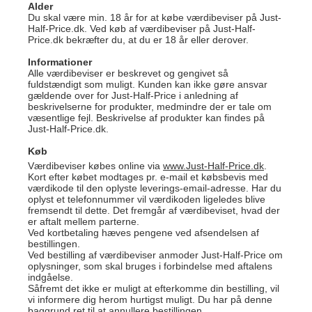
Alder
Du skal være min. 18 år for at købe værdibeviser på Just-
Half-Price.dk. Ved køb af værdibeviser på Just-Half-
Price.dk bekræfter du, at du er 18 år eller derover.
Informationer
Alle værdibeviser er beskrevet og gengivet så
fuldstændigt som muligt. Kunden kan ikke gøre ansvar
gældende over for Just-Half-Price i anledning af
beskrivelserne for produkter, medmindre der er tale om
væsentlige fejl. Beskrivelse af produkter kan findes på
Just-Half-Price.dk.
Køb
Værdibeviser købes online via
www.Just-Half-Price.dk
.
Kort efter købet modtages pr. e-mail et købsbevis med
værdikode til den oplyste leverings-email-adresse. Har du
oplyst et telefonnummer vil værdikoden ligeledes blive
fremsendt til dette. Det fremgår af værdibeviset, hvad der
er aftalt mellem parterne.
Ved kortbetaling hæves pengene ved afsendelsen af
bestillingen.
Ved bestilling af værdibeviser anmoder Just-Half-Price om
oplysninger, som skal bruges i forbindelse med aftalens
indgåelse.
Såfremt det ikke er muligt at efterkomme din bestilling, vil
vi informere dig herom hurtigst muligt. Du har på denne
baggrund ret til at annullere bestillingen.