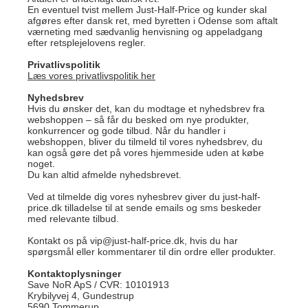
En eventuel tvist mellem Just-Half-Price og kunder skal
afgøres efter dansk ret, med byretten i Odense som aftalt
værneting med sædvanlig henvisning og appeladgang
efter retsplejelovens regler.
Privatlivspolitik
Læs vores privatlivspolitik her
Nyhedsbrev
Hvis du ønsker det, kan du modtage et nyhedsbrev fra
webshoppen – så får du besked om nye produkter,
konkurrencer og gode tilbud. Når du handler i
webshoppen, bliver du tilmeld til vores nyhedsbrev, du
kan også gøre det på vores hjemmeside uden at købe
noget.
Du kan altid afmelde nyhedsbrevet.
Ved at tilmelde dig vores nyhesbrev giver du just-half-
price.dk tilladelse til at sende emails og sms beskeder
med relevante tilbud.
Kontakt os på
vip@just-half-price.dk
, hvis du har
spørgsmål eller kommentarer til din ordre eller produkter.
Kontaktoplysninger
Save NoR ApS / CVR: 10101913
Krybilyvej 4, Gundestrup
5690 Tommerup