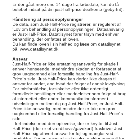
Er der gået mere end 14 dage fra købsdato, kan du få
beløbet indsat på din just-half-price dealkonto (gebyrfrit).
Håndtering af personoplysninger
De data, som Just-Half-Price registrerer, er reguleret af
'Lov om behandling af personoplysninger'. Dataansvarlig
er Just-Half-Price. Datatilsynet fører tilsyn med enhver
behandling, der omfattes af loven.
Du kan finde loven i sin helhed og læse om datatilsynet
på:
www.datatilsynet.dk
.
Ansvar
Just-Half-Price er ikke erstatningsansvarlig for skade i
enhver henseende, medmindre skaden er forårsaget af
grov uagtsomhed eller forsætlig handling fra Just-Half-
Price´s side. Just-Half-Price kan derfor ikke drages til
ansvar for andet, end hvad der følger af dansk lovgivning.
For misforståelse, forsinkelse eller ikke ordentligt
formidlede bestillinger eller meddelelser som følge af brug
af internettet eller andre kommunikationsformer i
udvekslingen mellem dig og Just-Half-Price, er Just-Half-
Price ikke ansvarlig, med mindre der er tale om grov
uagtsomhed eller forsætlig handling fra Just-Half-Price´s
side.
I forbindelse med den oplevelse, der er knyttet til Just-
Half-Price (der er et værdibevis/gavekort) fraskriver Just-
Half-Price sig ethvert ansvar for fejl og mangler ved
produkter. Denne ansvarsfraskrivelse gælder generelt for