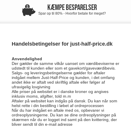
KÆMPE BESPARELSER
Spar op til 80% - Hvorfor betale for meget?
Handelsbetingelser for just-half-price.dk
Anvendelighed
Der gælder de samme vilkår uanset om værdibeviserne er
udstedt til kunden eller som et gavekort/gaveværdibevis.
Salgs- og leveringsbetingelserne gælder for aftaler
indgået mellem Just-Half-Price og kunden, i det omfang
andet ikke er aftalt ved skriftlig aftale eller følger af
ufravigelig lovgivning
Alle priser på websitet er i danske kroner og angives
inklusiv moms, afgifter, told m.m
Aftaler på websitet kan indgås på dansk. Du kan når som
helst rette i din bestilling i løbet af ordreprocessen
Når du har indgået en aftale med os, opbevarer vi
ordreoplysningerne. Du kan se dine ordreoplysninger på
skærmen når du er logget ind samt på den kvittering, der
bliver sendt til din e-mail adresse