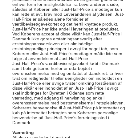
enhver form for misligholdelse fra Leverandørens side,
således at Køberen eller Just-Half-Price´s modtager kun
kan rette et evt. krav mod Leverandøren af ydelsen. Just-
Half-Price er således alene formidler af
værdibeviset/gavekortet og det hertil knyttede produkt.
Just-Half-Price har ikke andel i leveringen af produktet.
Ved Køberens accept af disse vilkår kan Just-Half-Price i
Danmark ikke gøres erstatningsansvarlig efter
erstatningsansvarsloven eller almindelige
erstatningsretlige principper i øvrigt for noget tab, som
Køberen eller Just-Half-Price´s modtager måtte lide som
følge af anvendelsen af Just-Half-Price.
Just-Half-Price's værdibeviser/gavekort købt i Danmark
samt betingelserne herfor er udarbejdet i
overensstemmelse med og omfattet af dansk ret. Enhver
tvist om rettigheder til eller uenigheder om indholdet i en
Just-Half-Price eller øvrige tvister omkring forståelsen af
disse vilkår eller indholdet af en Just-Half-Price i øvrigt
skal indbringes for Byretten i Odense som rette
værneting, med adgang til henvisning og anke i
overensstemmelse med bestemmelserne i retsplejeloven.
Køberens henvendelse til Just-Half-Price på internettet og
køb på internettet betragtes som Køberens personlige
henvendelse på Just-Half-Price's forretningssted i
Danmark.
Værneting
Aftalen er underlagt dansk ret.