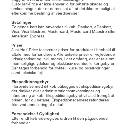
Just-Half-Price er ikke ansvarlig for påførte skader og
omkostninger, der er et resultat af, at det ikke er muligt at
efterkomme bestilling af værdibeviser.
Betalinger
Følgende kort kan anvendes til køb: Dankort, eDankort,
Visa, Visa Electron, Mastercard, Mastercard Maestro eller
American Express.
Priser
Just-Half-Price fastsætter priser for produkter i henhold til
aftale med forhandleren. Alle anførte priser er vejledende
udsalgspriser og inkl. moms, i det omfang, der er tale om
momspligtige ydelser og eksklusiv eventuelle kortgebyrer.
Der tages forbehold for trykfejl, kurs- og prisændringer
samt tekniske fejl.
Ekspeditionsgebyr
I forbindelse med dit køb pålægges et ekspeditionsgebyr,
der dækker over administrationsomkostninger og
håndtering af køb. Ekspeditionsgebyret vil altid fremgå af
prisen, før du betaler. Ekspeditionsgebyret refunderes
ikke ved annullering af et køb.
Forsendelse / Gyldighed
Efter endt køb videregives ordren til den pågældende
forhandler.