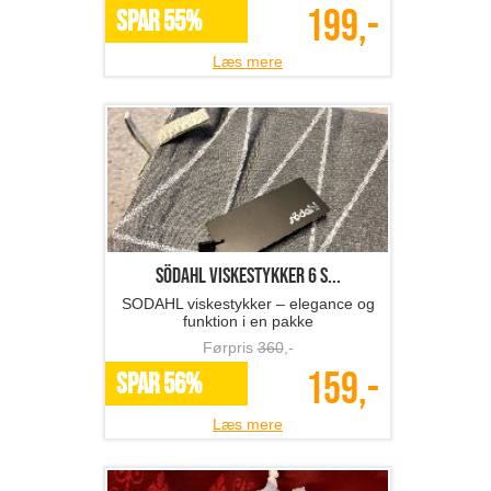
199,-
SPAR 55%
Læs mere
SÖDAHL viskestykker 6 s...
SODAHL viskestykker – elegance og
funktion i en pakke
Førpris
360
,-
159,-
SPAR 56%
Læs mere