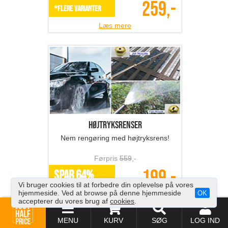
259,-
*Flere varianter
Læs mere
Højtryksrenser
Nem rengøring med højtryksrens!
Førpris
559
,-
199,-
SPAR 64%
Vi bruger cookies til at forbedre din oplevelse på vores
hjemmeside. Ved at browse på denne hjemmeside
OK
Læs mere
accepterer du vores brug af
cookies
.
MENU
KURV
SØG
LOG IND