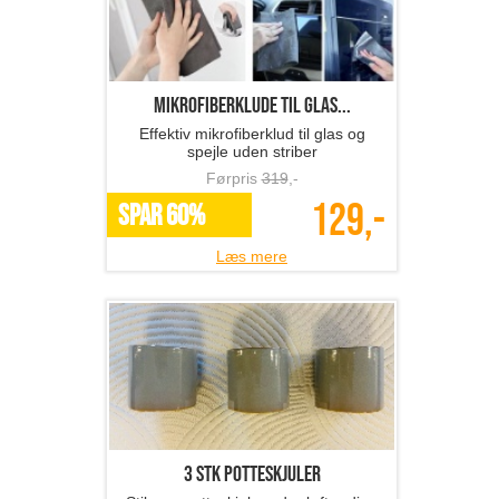
Mikrofiberklude til glas...
Effektiv mikrofiberklud til glas og
spejle uden striber
Førpris
319
,-
129,-
SPAR 60%
Læs mere
3 stk potteskjuler