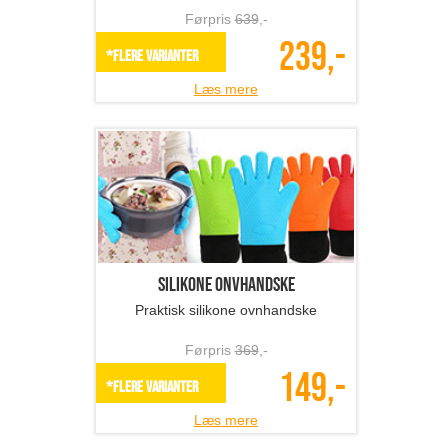
Førpris
639
,-
239,-
*Flere varianter
Læs mere
Silikone onvhandske
Praktisk silikone ovnhandske
Førpris
369
,-
149,-
*Flere varianter
Læs mere