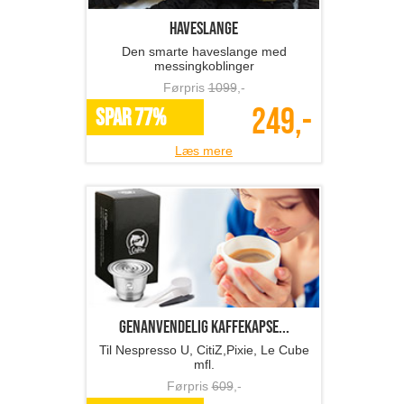
Haveslange
Den smarte haveslange med
messingkoblinger
Førpris
1099
,-
249,-
SPAR 77%
Læs mere
Genanvendelig kaffekapse...
Til Nespresso U, CitiZ,Pixie, Le Cube
mfl.
Førpris
609
,-