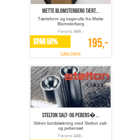
Mette Blomsterberg tært...
Tærteform og kagerulle fra Mette
Blomsterberg
Førpris
389
,-
195,-
SPAR 50%
Læs mere
Stelton salt- og pebers�...
Stilren borddækning med Stelton salt-
og pebersæt
Førpris
438
,-