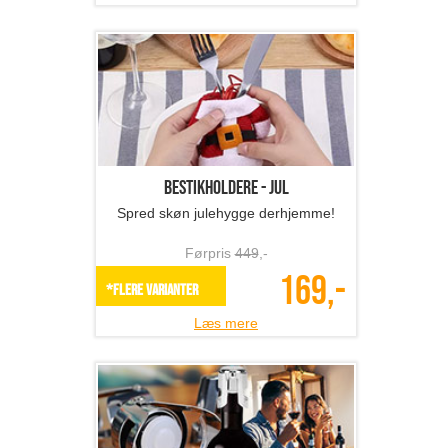
Bestikholdere - jul
Spred skøn julehygge derhjemme!
Førpris
449
,-
169,-
*Flere varianter
Læs mere