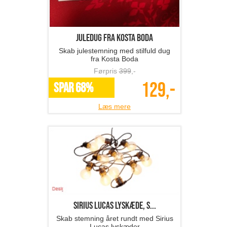
Juledug fra Kosta Boda
Skab julestemning med stilfuld dug
fra Kosta Boda
Førpris
399
,-
129,-
SPAR 68%
Læs mere
Sirius LUCAS lyskæde, s...
Skab stemning året rundt med Sirius
Lucas lyskæder