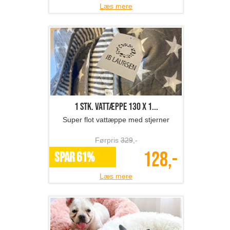
Læs mere
1 stk. vattæppe 130 x 1...
Super flot vattæppe med stjerner
Førpris
329
,-
128,-
SPAR 61%
Læs mere