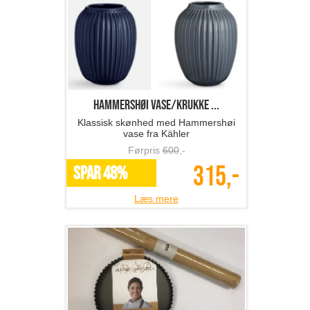
Hammershøi vase/krukke ...
Klassisk skønhed med Hammershøi
vase fra Kähler
Førpris
600
,-
315,-
SPAR 48%
Læs mere