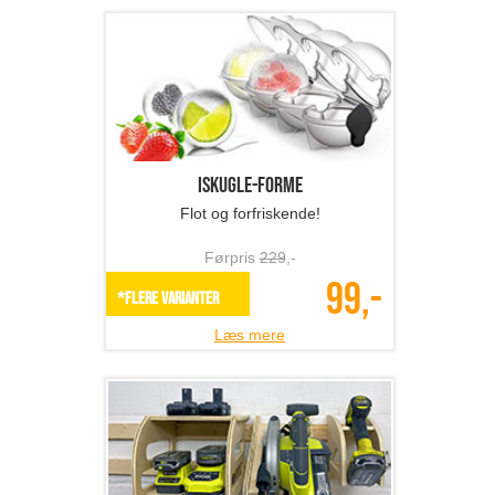
Iskugle-forme
Flot og forfriskende!
Førpris
229
,-
99,-
*Flere varianter
Læs mere