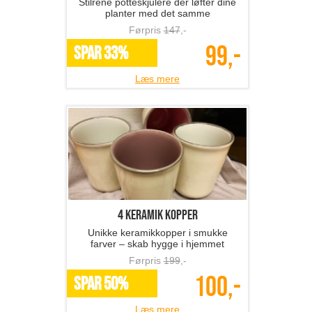
Stilrene potteskjulere der løfter dine
planter med det samme
Førpris
147
,-
99,-
SPAR 33%
Læs mere
4 keramik kopper
Unikke keramikkopper i smukke
farver – skab hygge i hjemmet
Førpris
199
,-
100,-
SPAR 50%
Læs mere