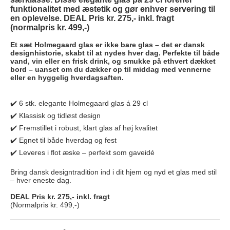
funktionalitet med æstetik og gør enhver servering til
en oplevelse.
DEAL Pris kr. 275,- inkl. fragt
(normalpris kr. 499,-)
Et sæt Holmegaard glas er ikke bare glas – det er dansk
designhistorie, skabt til at nydes hver dag. Perfekte til både
vand, vin eller en frisk drink, og smukke på ethvert dækket
bord – uanset om du dækker op til middag med vennerne
eller en hyggelig hverdagsaften.
✔️ 6 stk. elegante Holmegaard glas á 29 cl
✔️ Klassisk og tidløst design
✔️ Fremstillet i robust, klart glas af høj kvalitet
✔️ Egnet til både hverdag og fest
✔️ Leveres i flot æske – perfekt som gaveidé
Bring dansk designtradition ind i dit hjem og nyd et glas med stil
– hver eneste dag.
DEAL Pris kr. 275,- inkl. fragt
(Normalpris kr. 499,-)