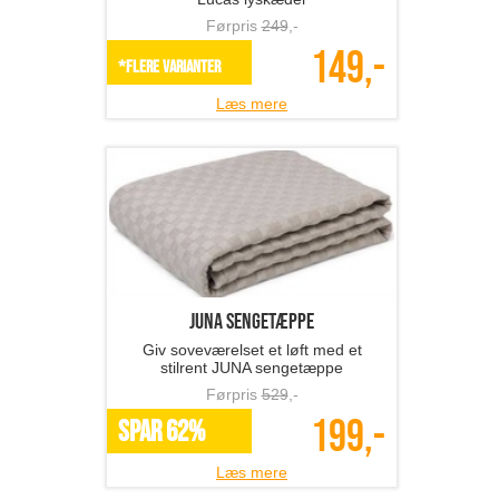
Førpris
249
,-
149,-
*Flere varianter
Læs mere
JUNA sengetæppe
Giv soveværelset et løft med et
stilrent JUNA sengetæppe
Førpris
529
,-
199,-
SPAR 62%
Læs mere