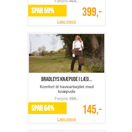
Førpris
969
,-
399,-
SPAR 59%
Læs mere
BRADLEYS knæpude i læd...
Komfort til havearbejdet med
knæpude
Førpris
399
,-
145,-
SPAR 64%
Læs mere