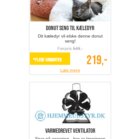
Donut seng til kæledyr
Dit kæledyr vil elske denne donut
seng!
Førpris
549
,-
219,-
*Flere varianter
Læs mere
Varmedrevet ventilator
Spar på energien - her er løsningen