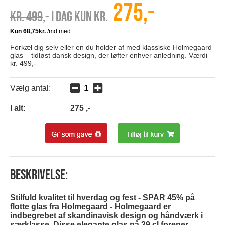
275,-
Kr. 499
,- I dag kun kr.
Forkæl dig selv eller en du holder af med klassiske Holmegaard
glas – tidløst dansk design, der løfter enhver anledning. Værdi
kr. 499,-
Vælg antal:
I alt:
275
,-
Beskrivelse:
Stilfuld kvalitet til hverdag og fest - SPAR 45% på
flotte glas fra Holmegaard -
Holmegaard er
indbegrebet af skandinavisk design og håndværk i
særklasse. Disse elegante glas på 29 cl forener