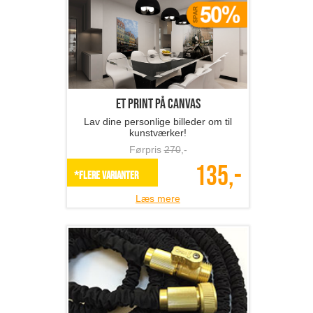
Et print på canvas
Lav dine personlige billeder om til
kunstværker!
Førpris
270
,-
135,-
*Flere varianter
Læs mere