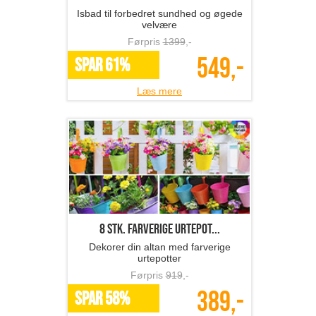
Isbad til forbedret sundhed og øgede
velvære
Førpris
1399
,-
549,-
SPAR 61%
Læs mere
8 stk. farverige urtepot...
Dekorer din altan med farverige
urtepotter
Førpris
919
,-
389,-
SPAR 58%