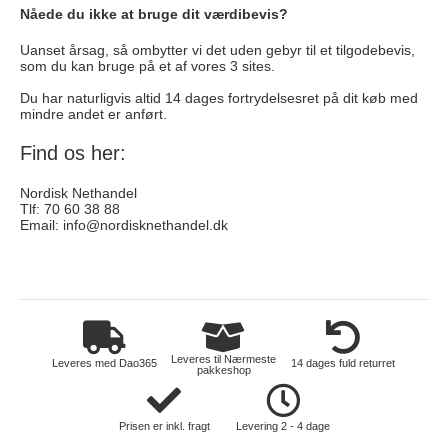
Nåede du ikke at bruge dit værdibevis?
Uanset årsag, så ombytter vi det uden gebyr til et tilgodebevis,
som du kan bruge på et af vores 3 sites.
Du har naturligvis altid 14 dages fortrydelsesret på dit køb med
mindre andet er anført.
Find os her:
Nordisk Nethandel
Tlf: 70 60 38 88
Email:
info@nordisknethandel.dk
hus-og-have
Leveres til Nærmeste
Leveres med Dao365
14 dages fuld returret
pakkeshop
Prisen er inkl. fragt
Levering 2 - 4 dage