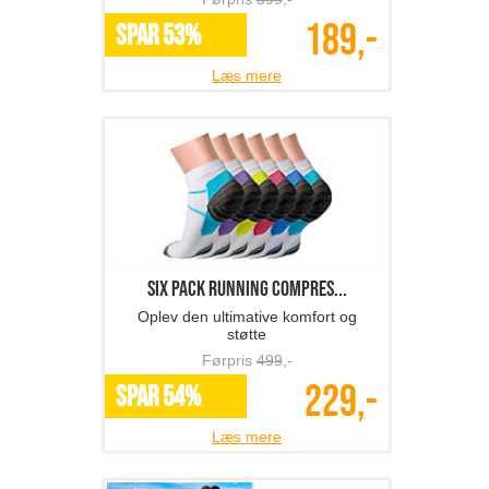
189,-
SPAR 53%
Læs mere
Six Pack Running Compres...
Oplev den ultimative komfort og
støtte
Førpris
499
,-
229,-
SPAR 54%
Læs mere