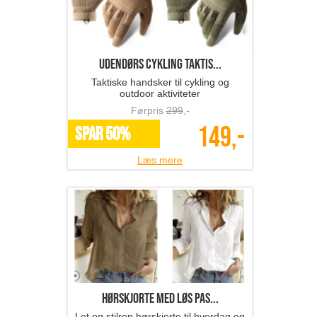
Udendørs cykling taktis...
Taktiske handsker til cykling og
outdoor aktiviteter
Førpris
299
,-
149,-
SPAR 50%
Læs mere
hørskjorte med løs pas...
Let og stilren hørskjorte til hverdag og