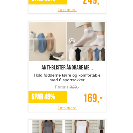
249,-
Læs mere
Anti-blister åndbare me...
Hold fødderne tørre og komfortable
med 6 sportsokker
Førpris
329
,-
169,-
SPAR 49%
Læs mere