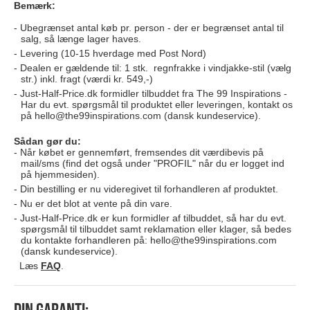
Bemærk:
Ubegrænset antal køb pr. person - der er begrænset antal til
salg, så længe lager haves.
Levering (10-15 hverdage med Post Nord)
Dealen er gældende til: 1 stk. regnfrakke i vindjakke-stil (vælg
str.) inkl. fragt (værdi kr. 549,-)
Just-Half-Price.dk formidler tilbuddet fra The 99 Inspirations -
Har du evt. spørgsmål til produktet eller leveringen, kontakt os
på
hello@the99inspirations.com
(dansk kundeservice).
Sådan gør du:
Når købet er gennemført, fremsendes dit værdibevis på
mail/sms (find det også under "PROFIL" når du er logget ind
på hjemmesiden).
Din bestilling er nu videregivet til forhandleren af produktet.
Nu er det blot at vente på din vare.
Just-Half-Price.dk er kun formidler af tilbuddet, så har du evt.
spørgsmål til tilbuddet samt reklamation eller klager, så bedes
du kontakte forhandleren på:
hello@the99inspirations.com
(dansk kundeservice).
Læs
FAQ
.