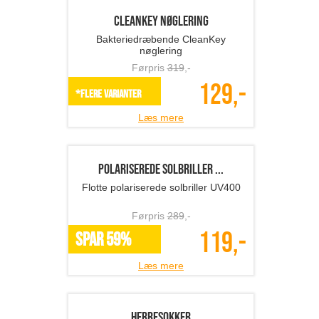
Førpris
629
,-
249,-
SPAR 60%
Læs mere
Rygsæk
Super smart rygsæk
Førpris
659
,-
299,-
SPAR 55%
Læs mere