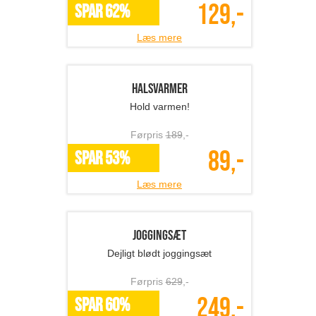
Behagelige bomuldsbukser - til hygge
eller yoga!
Førpris
519
,-
199,-
SPAR 62%
Læs mere
Fingerløse handsker
Flotte fingerløse handsker!
Førpris
169
,-
79,-
*Flere varianter