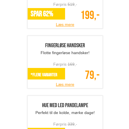
Ankelvarmere/støvlestr�...
Ekstra varme til de kolde tider.
Førpris
259
,-
99,-
*Flere varianter
Læs mere
Hyggebuks - yogabuks