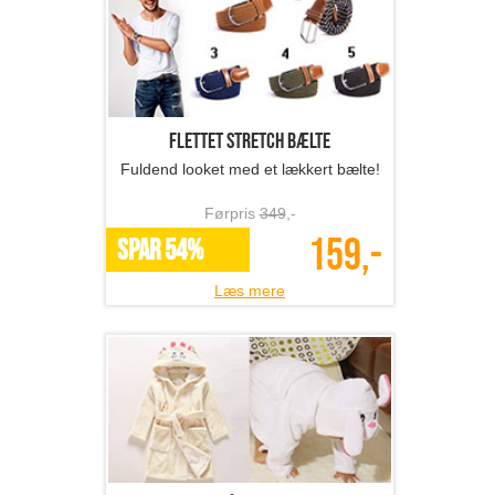
Flettet stretch bælte
Fuldend looket med et lækkert bælte!
Førpris
349
,-
159,-
SPAR 54%
Læs mere