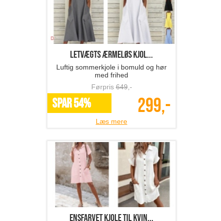
Letvægts ærmeløs kjol...
Luftig sommerkjole i bomuld og hør
med frihed
Førpris
649
,-
299,-
SPAR 54%
Læs mere
ensfarvet kjole til kvin...