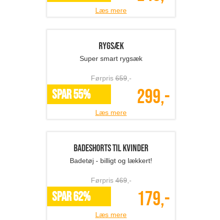
Læs mere
Hue med LED pandelampe
Perfekt til de kolde, mørke dage!
Førpris
339
,-
129,-
SPAR 62%
Læs mere