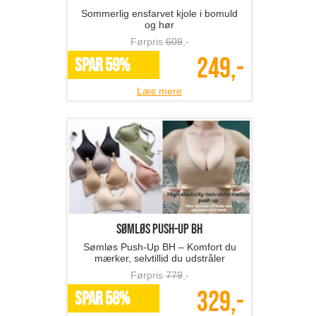
Sommerlig ensfarvet kjole i bomuld
og hør
Førpris
609
,-
249,-
SPAR 59%
Læs mere
Sømløs Push-Up BH
Sømløs Push-Up BH – Komfort du
mærker, selvtillid du udstråler
Førpris
779
,-
329,-
SPAR 58%