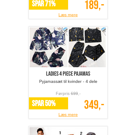
189,-
SPAR 71%
Læs mere
Ladies 4 Piece Pajamas
Pyjamassæt til kvinder - 4 dele
Førpris
699
,-
349,-
SPAR 50%
Læs mere