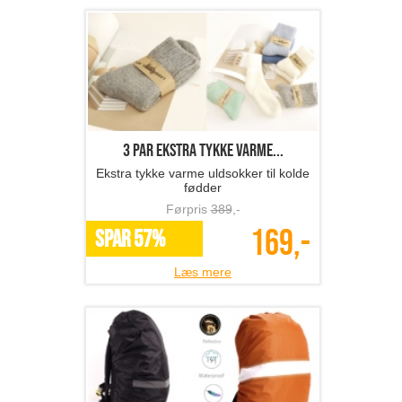
3 par ekstra tykke varme...
Ekstra tykke varme uldsokker til kolde
fødder
Førpris
389
,-
169,-
SPAR 57%
Læs mere