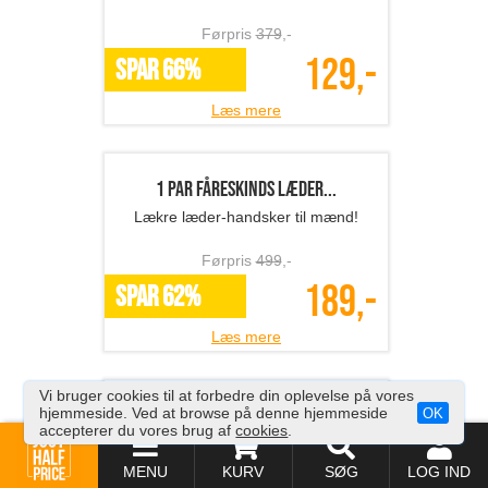
Blue light-brille
Billige anti blå lys briller!
Førpris
189
,-
89,-
SPAR 53%
Læs mere
Vi bruger cookies til at forbedre din oplevelse på vores
hjemmeside. Ved at browse på denne hjemmeside
OK
accepterer du vores brug af
cookies
.
Letvægts crossbody task...
Super pris på smart taske..
MENU
KURV
SØG
LOG IND