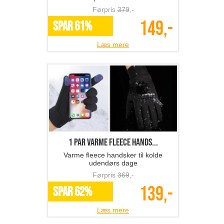
Førpris
379
,-
149,-
SPAR 61%
Læs mere
1 par varme fleece hands...
Varme fleece handsker til kolde
udendørs dage
Førpris
369
,-
139,-
SPAR 62%
Læs mere