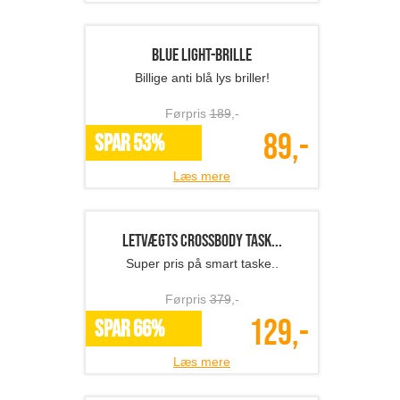
Halsvarmer
Hold varmen!
Førpris
189
,-
89,-
SPAR 53%
Læs mere
Joggingsæt
Dejligt blødt joggingsæt