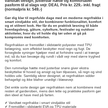
vandtæt design, justerbar hætte og komfortabel
pasform til al slags vejr. DEAL Pris kr. 229,- inkl. fragt
(normalpris kr. 549,-)
Gør dig klar til regnfulde dage med en moderne regnfrakke i
smart vindjakke stil, der kombinerer funktionalitet, komfort
og et stilrent look. Her får du en praktisk løsning til både
hverdagsbrug, gåture, cykelture, festivaler og outdoor
aktiviteter, hvor du vil holde dig tør uden at gå på
kompromis med komforten.
Regnfrakken er fremstillet i slidstærkt polyester med TPU
belægning, som effektivt beskytter mod regn og fugt. De
forseglede syninger hjælper med at forhindre vand i at trænge
ind, så du kan bevæge dig rundt i vådt vejr med større tryghed
og komfort.
Den rummelige hætte med justerbar snøre giver ekstra
beskyttelse til hoved og ansigt og kan tilpasses, så regn og vind
holdes ude. Samtidig sikrer designet, at regnfrakken sidder
behageligt og ikke blafrer unødigt i blæsevejr.
Det enkle sorte design gør regnfrakken nem at kombinere med
resten af garderoben, mens den lette og praktiske pasform gør
den ideel at have med på farten.
✔ Vandtæt regnfrakke i smart vindjakke stil
✔ Fremstillet i slidstærkt EVA og TPU materiale