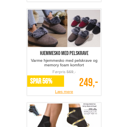
hjemmesko med pelskrave
Varme hjemmesko med pelskrave og
memory foam komfort
Førpris
569
,-
249,-
SPAR 56%
Læs mere