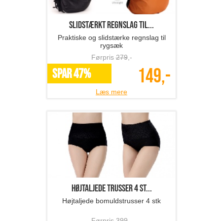
Slidstærkt regnslag til...
Praktiske og slidstærke regnslag til
rygsæk
Førpris
279
,-
149,-
SPAR 47%
Læs mere
Højtaljede trusser 4 st...
Højtaljede bomuldstrusser 4 stk
Førpris
399
,-