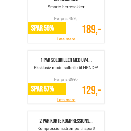
Badeshorts til kvinder
Badetøj - billigt og lækkert!
Førpris
469
,-
179,-
SPAR 62%
Læs mere