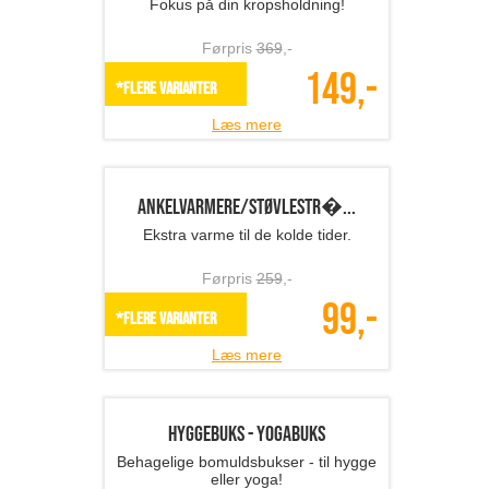
Læs mere
Correction BH - holdning...
Fokus på din kropsholdning!
Førpris
369
,-
149,-
*Flere varianter
Læs mere