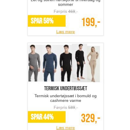
sommer
Førpris
469
,-
199,-
SPAR 58%
Læs mere
termisk undertøjssæt
Termisk undertøjssæt i bomuld og
cashmere varme
Førpris
589
,-
329,-
SPAR 44%
Læs mere