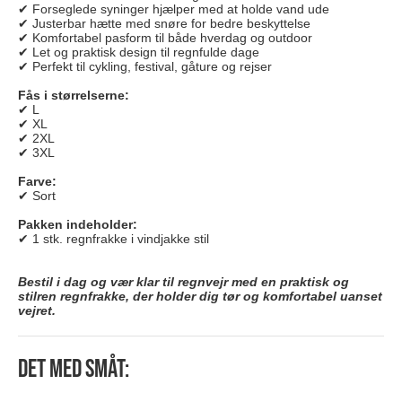
✔ Forseglede syninger hjælper med at holde vand ude
✔ Justerbar hætte med snøre for bedre beskyttelse
✔ Komfortabel pasform til både hverdag og outdoor
✔ Let og praktisk design til regnfulde dage
✔ Perfekt til cykling, festival, gåture og rejser
Fås i størrelserne:
✔ L
✔ XL
✔ 2XL
✔ 3XL
Farve:
✔ Sort
Pakken indeholder:
✔ 1 stk. regnfrakke i vindjakke stil
Bestil i dag og vær klar til regnvejr med en praktisk og
stilren regnfrakke, der holder dig tør og komfortabel uanset
vejret.
Det med småt: