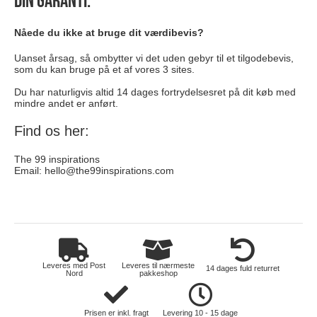
Din garanti:
Nåede du ikke at bruge dit værdibevis?
Uanset årsag, så ombytter vi det uden gebyr til et tilgodebevis,
som du kan bruge på et af vores 3 sites.
Du har naturligvis altid 14 dages fortrydelsesret på dit køb med
mindre andet er anført.
Find os her:
The 99 inspirations
Email:
hello@the99inspirations.com
toej
Leveres med Post
Leveres til nærmeste
14 dages fuld returret
Nord
pakkeshop
Prisen er inkl. fragt
Levering 10 - 15 dage