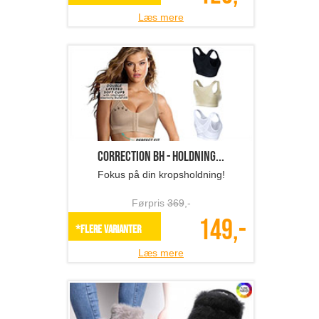
Læs mere
Correction BH - holdning...
Fokus på din kropsholdning!
Førpris
369
,-
149,-
*Flere varianter
Læs mere