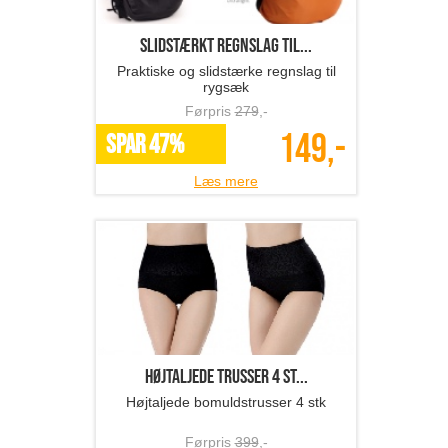
Slidstærkt regnslag til...
Praktiske og slidstærke regnslag til
rygsæk
Førpris
279
,-
149,-
SPAR 47%
Læs mere
Højtaljede trusser 4 st...
Højtaljede bomuldstrusser 4 stk
Førpris
399
,-