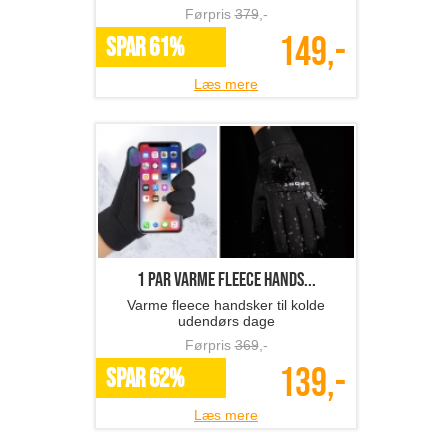
Førpris
379
,-
149,-
SPAR 61%
Læs mere
1 par varme fleece hands...
Varme fleece handsker til kolde
udendørs dage
Førpris
369
,-
139,-
SPAR 62%
Læs mere