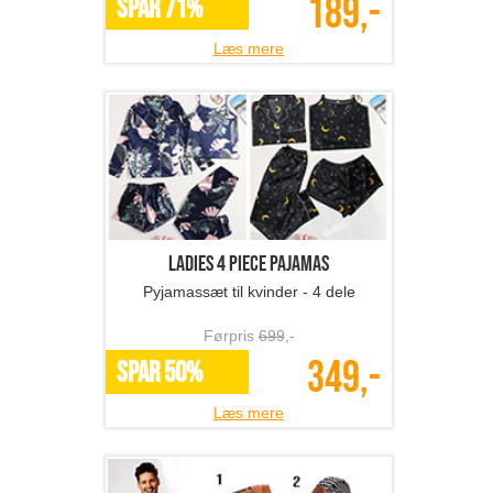
189,-
SPAR 71%
Læs mere
Ladies 4 Piece Pajamas
Pyjamassæt til kvinder - 4 dele
Førpris
699
,-
349,-
SPAR 50%
Læs mere