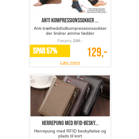
anti kompressionssokker ...
Anti-træthedsfodkompressionssokker
der lindrer ømme fødder
Førpris
299
,-
129,-
SPAR 57%
Læs mere
Herrepung med RFID-besky...
Herrepung med RFID beskyttelse og
plads til kort