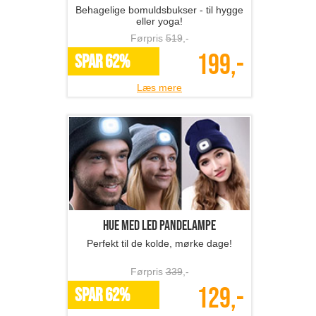
Behagelige bomuldsbukser - til hygge
eller yoga!
Førpris
519
,-
199,-
SPAR 62%
Læs mere
Hue med LED pandelampe
Perfekt til de kolde, mørke dage!
Førpris
339
,-
129,-
SPAR 62%