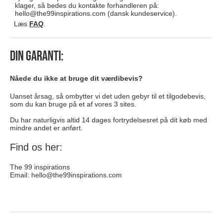
klager, så bedes du kontakte forhandleren på:
hello@the99inspirations.com
(dansk kundeservice).
Læs
FAQ
.
Din garanti:
Nåede du ikke at bruge dit værdibevis?
Uanset årsag, så ombytter vi det uden gebyr til et tilgodebevis,
som du kan bruge på et af vores 3 sites.
Du har naturligvis altid 14 dages fortrydelsesret på dit køb med
mindre andet er anført.
Find os her:
The 99 inspirations
Email:
hello@the99inspirations.com
toej