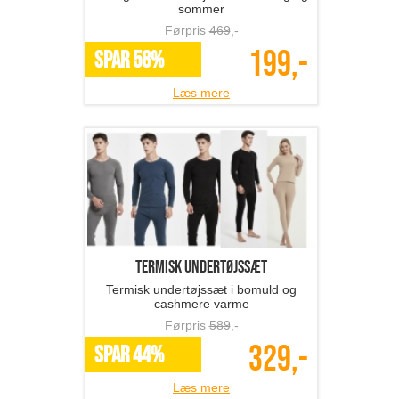
sommer
Førpris
469
,-
199,-
SPAR 58%
Læs mere
termisk undertøjssæt
Termisk undertøjssæt i bomuld og
cashmere varme
Førpris
589
,-
329,-
SPAR 44%
Læs mere