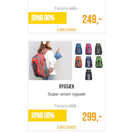
Joggingsæt
Dejligt blødt joggingsæt
Førpris
629
,-
249,-
SPAR 60%
Læs mere
Rygsæk
Super smart rygsæk