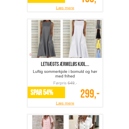
Læs mere
Letvægts ærmeløs kjol...
Luftig sommerkjole i bomuld og hør
med frihed
Førpris
649
,-
299,-
SPAR 54%
Læs mere