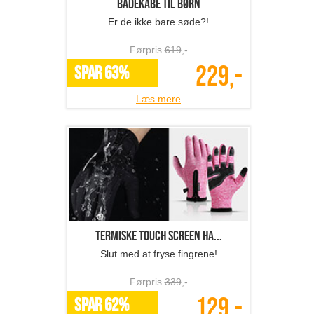
Badekåbe til børn
Er de ikke bare søde?!
Førpris
619
,-
229,-
SPAR 63%
Læs mere
Termiske touch screen ha...
Slut med at fryse fingrene!
Førpris
339
,-
129,-
SPAR 62%