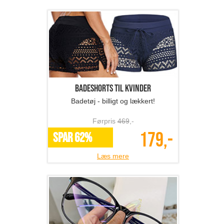
Førpris
659
,-
299,-
SPAR 55%
Læs mere
Badeshorts til kvinder
Badetøj - billigt og lækkert!
Førpris
469
,-
179,-
SPAR 62%
Læs mere