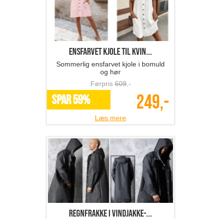
ensfarvet kjole til kvin...
Sommerlig ensfarvet kjole i bomuld
og hør
Førpris
609
,-
249,-
SPAR 59%
Læs mere
regnfrakke i vindjakke-...