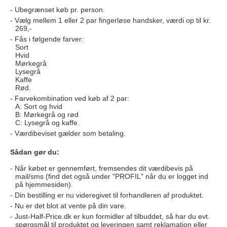
Ubegrænset køb pr. person.
Vælg mellem 1 eller 2 par fingerløse handsker, værdi op til kr.
269,-
Fås i følgende farver:
Sort
Hvid
Mørkegrå
Lysegrå
Kaffe
Rød.
Farvekombination ved køb af 2 par:
A: Sort og hvid
B: Mørkegrå og rød
C: Lysegrå og kaffe.
Værdibeviset gælder som betaling.
Sådan gør du:
Når købet er gennemført, fremsendes dit værdibevis på
mail/sms (find det også under "PROFIL" når du er logget ind
på hjemmesiden).
Din bestilling er nu videregivet til forhandleren af produktet.
Nu er det blot at vente på din vare.
Just-Half-Price.dk er kun formidler af tilbuddet, så har du evt.
spørgsmål til produktet og leveringen samt reklamation eller