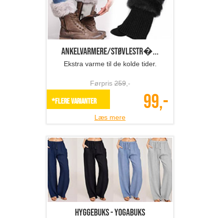
Ankelvarmere/støvlestr�...
Ekstra varme til de kolde tider.
Førpris
259
,-
99,-
*Flere varianter
Læs mere
Hyggebuks - yogabuks