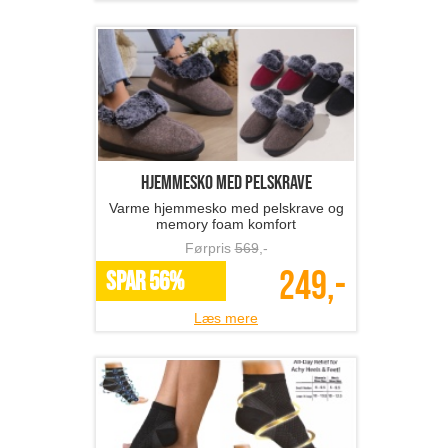
hjemmesko med pelskrave
Varme hjemmesko med pelskrave og
memory foam komfort
Førpris
569
,-
249,-
SPAR 56%
Læs mere