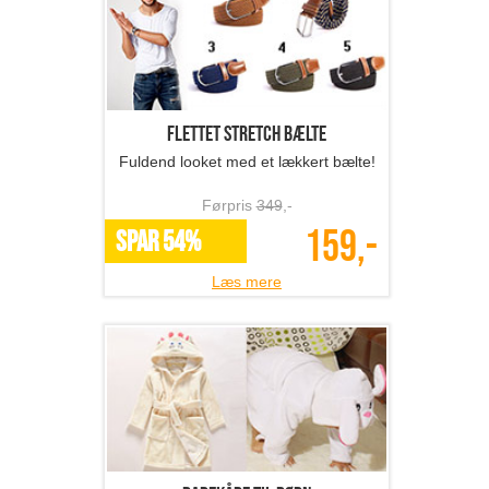
Flettet stretch bælte
Fuldend looket med et lækkert bælte!
Førpris
349
,-
159,-
SPAR 54%
Læs mere