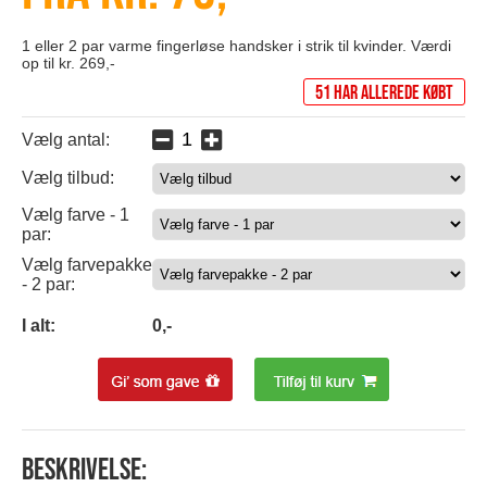
1 eller 2 par varme fingerløse handsker i strik til kvinder. Værdi
op til kr. 269,-
51 har allerede købt
Vælg antal:
Vælg tilbud:
0
Vælg farve - 1
par:
0
Vælg farvepakke
- 2 par:
0
I alt:
0
,-
Beskrivelse: