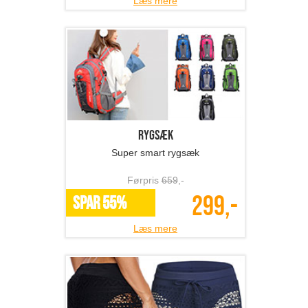
Læs mere
Rygsæk
Super smart rygsæk
Førpris
659
,-
299,-
SPAR 55%
Læs mere