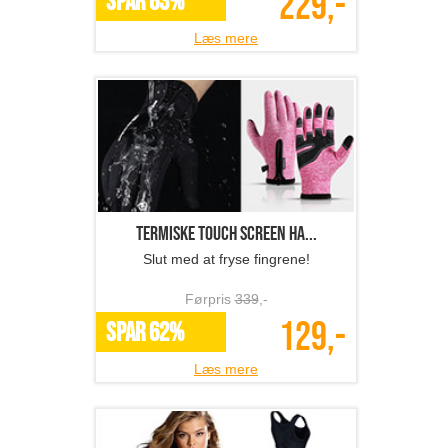
229,-
SPAR 63%
Læs mere
Termiske touch screen ha...
Slut med at fryse fingrene!
Førpris
339
,-
129,-
SPAR 62%
Læs mere