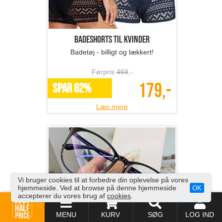
Badeshorts til kvinder
Badetøj - billigt og lækkert!
Førpris
469
,-
179,-
SPAR 62%
Læs mere
Vi bruger cookies til at forbedre din oplevelse på vores
hjemmeside. Ved at browse på denne hjemmeside
OK
accepterer du vores brug af
cookies
.
Blue light-brille
MENU
KURV
SØG
LOG IND
Billige anti blå lys briller!