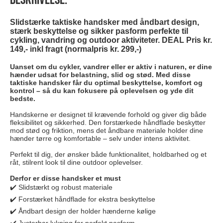
Slidstærke taktiske handsker med åndbart design,
stærk beskyttelse og sikker pasform perfekte til
cykling, vandring og outdoor aktiviteter. DEAL Pris kr.
149,- inkl fragt (normalpris kr. 299,-)
Uanset om du cykler, vandrer eller er aktiv i naturen, er dine
hænder udsat for belastning, slid og stød. Med disse
taktiske handsker får du optimal beskyttelse, komfort og
kontrol – så du kan fokusere på oplevelsen og yde dit
bedste.
Handskerne er designet til krævende forhold og giver dig både
fleksibilitet og sikkerhed. Den forstærkede håndflade beskytter
mod stød og friktion, mens det åndbare materiale holder dine
hænder tørre og komfortable – selv under intens aktivitet.
Perfekt til dig, der ønsker både funktionalitet, holdbarhed og et
råt, stilrent look til dine outdoor oplevelser.
Derfor er disse handsker et must
✔️ Slidstærkt og robust materiale
✔️ Forstærket håndflade for ekstra beskyttelse
✔️ Åndbart design der holder hænderne kølige