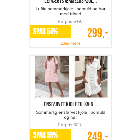
Letvægts ærmeløs kjol...
Luftig sommerkjole i bomuld og hør
med frihed
Førpris
649
,-
299,-
SPAR 54%
Læs mere
ensfarvet kjole til kvin...
Sommerlig ensfarvet kjole i bomuld
og hør
Førpris
609
,-
249,-
SPAR 59%