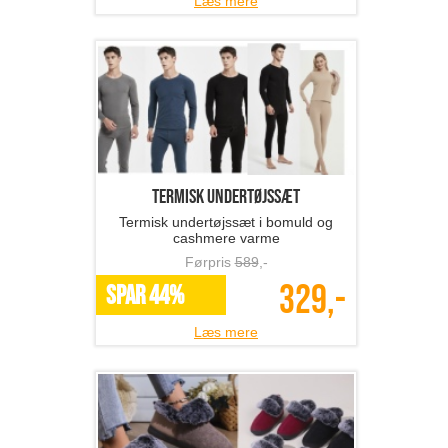
Læs mere
termisk undertøjssæt
Termisk undertøjssæt i bomuld og
cashmere varme
Førpris
589
,-
329,-
SPAR 44%
Læs mere