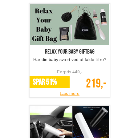
Relax your baby giftbag
Har din baby svært ved at falde til ro?
Førpris
449
,-
219,-
SPAR 51%
Læs mere