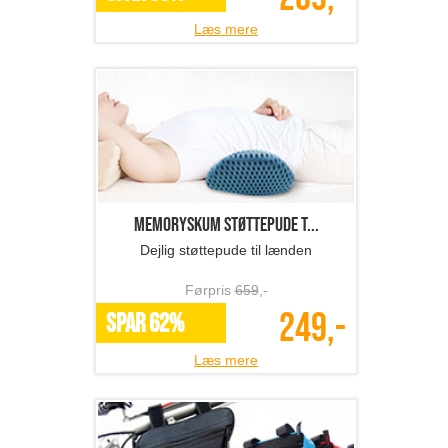
Læs mere
Memoryskum støttepude t...
Dejlig støttepude til lænden
Førpris
659
,-
249,-
SPAR 62%
Læs mere