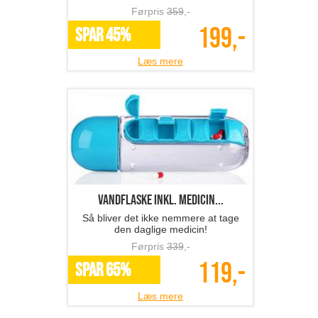
Førpris
359
,-
199,-
SPAR 45%
Læs mere
Vandflaske inkl. medicin...
Så bliver det ikke nemmere at tage
den daglige medicin!
Førpris
339
,-
119,-
SPAR 65%
Læs mere