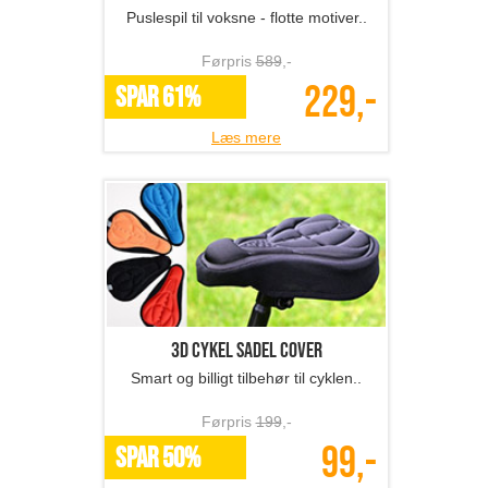
Puslespil til voksne - flotte motiver..
Førpris
589
,-
229,-
SPAR 61%
Læs mere
3D cykel sadel cover
Smart og billigt tilbehør til cyklen..
Førpris
199
,-
99,-
SPAR 50%