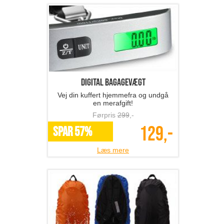
Digital bagagevægt
Vej din kuffert hjemmefra og undgå
en merafgift!
Førpris
299
,-
129,-
SPAR 57%
Læs mere