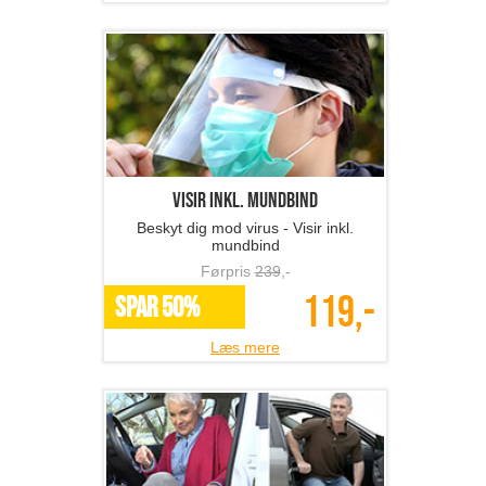
Visir inkl. mundbind
Beskyt dig mod virus - Visir inkl.
mundbind
Førpris
239
,-
119,-
SPAR 50%
Læs mere