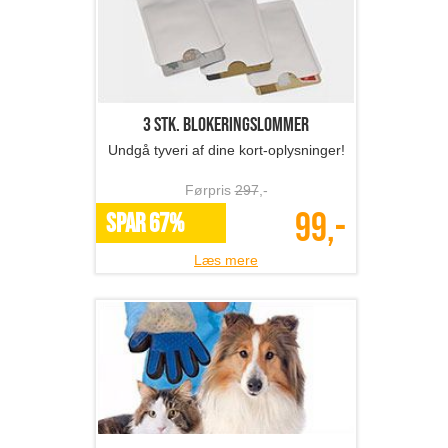
3 stk. blokeringslommer
Undgå tyveri af dine kort-oplysninger!
Førpris
297
,-
99,-
SPAR 67%
Læs mere