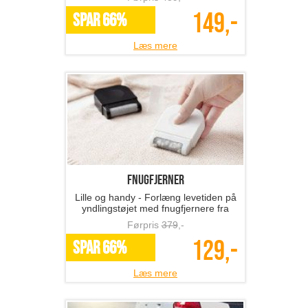
149,-
SPAR 66%
Læs mere
Fnugfjerner
Lille og handy - Forlæng levetiden på
yndlingstøjet med fnugfjernere fra
The 99 inspirations!
Førpris
379
,-
129,-
SPAR 66%
Læs mere