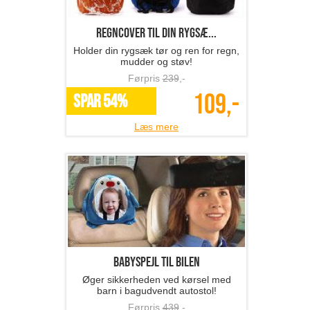
Regncover til din rygsæ...
Holder din rygsæk tør og ren for regn,
mudder og støv!
Førpris
239
,-
109,-
SPAR 54%
Læs mere
Babyspejl til bilen
Øger sikkerheden ved kørsel med
barn i bagudvendt autostol!
Førpris
439
,-