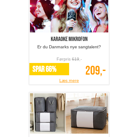
Karaoke mikrofon
Er du Danmarks nye sangtalent?
Førpris
619
,-
209,-
SPAR 66%
Læs mere