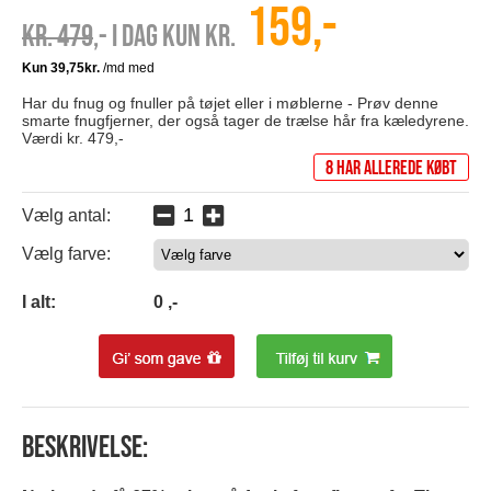
159,-
Kr. 479
,- I dag kun kr.
Har du fnug og fnuller på tøjet eller i møblerne - Prøv denne
smarte fnugfjerner, der også tager de trælse hår fra kæledyrene.
Værdi kr. 479,-
8 har allerede købt
Vælg antal:
Vælg farve:
0
I alt:
0
,-
Beskrivelse: