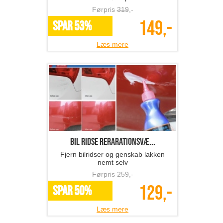
Førpris
319
,-
149,-
SPAR 53%
Læs mere
Bil ridse rerarationsvæ...
Fjern bilridser og genskab lakken
nemt selv
Førpris
259
,-
129,-
SPAR 50%
Læs mere