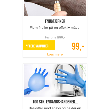
Fnugfjerner
Fjern fnuller på en effektiv måde!
Førpris
239
,-
99,-
*Flere varianter
Læs mere
100 stk. engangshandsker...
Beskytter mod snavs og bakterier!