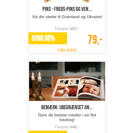
Pins - Freds-pins og ven...
Vis din støtte til Grønland og Ukraine!
Førpris
157
,-
79,-
SPAR 50%
Læs mere
Bemærk: Ubegrænset an...
Gem de bedste minder i en flot
fotobog!
Førpris
546
,-