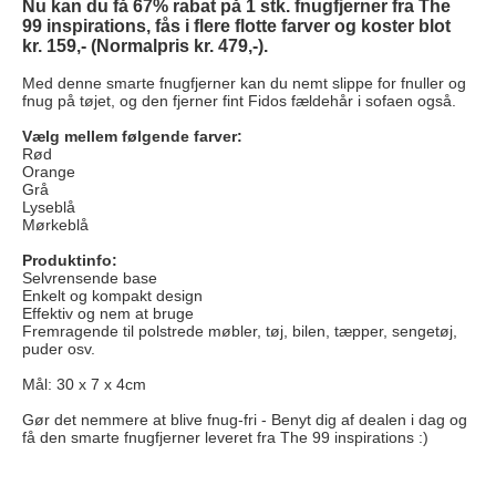
Nu kan du få 67% rabat på 1 stk. fnugfjerner fra The
99 inspirations, fås i flere flotte farver og koster blot
kr. 159,- (Normalpris kr. 479,-).
Med denne smarte fnugfjerner kan du nemt slippe for fnuller og
fnug på tøjet, og den fjerner fint Fidos fældehår i sofaen også.
Vælg mellem følgende farver:
Rød
Orange
Grå
Lyseblå
Mørkeblå
Produktinfo:
Selvrensende base
Enkelt og kompakt design
Effektiv og nem at bruge
Fremragende til polstrede møbler, tøj, bilen, tæpper, sengetøj,
puder osv.
Mål: 30 x 7 x 4cm
Gør det nemmere at blive fnug-fri -
Benyt dig af dealen i dag og
få den smarte fnugfjerner leveret fra The 99 inspirations :)