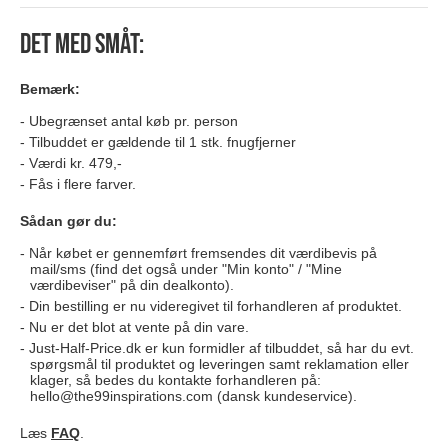
Det med småt:
Bemærk:
Ubegrænset antal køb pr. person
Tilbuddet er gældende til 1 stk. fnugfjerner
Værdi kr. 479,-
Fås i flere farver.
Sådan gør du:
Når købet er gennemført fremsendes dit værdibevis på
mail/sms (find det også under "Min konto" / "Mine
værdibeviser" på din dealkonto).
Din bestilling er nu videregivet til forhandleren af produktet.
Nu er det blot at vente på din vare.
Just-Half-Price.dk er kun formidler af tilbuddet, så har du evt.
spørgsmål til produktet og leveringen samt reklamation eller
klager, så bedes du kontakte forhandleren på:
hello@the99inspirations.com
(dansk kundeservice).
Læs
FAQ
.