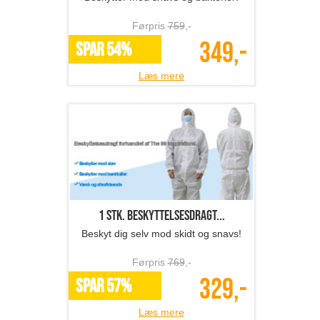
Førpris
759
,-
349,-
SPAR 54%
Læs mere
1 stk. beskyttelsesdragt...
Beskyt dig selv mod skidt og snavs!
Førpris
769
,-
329,-
SPAR 57%
Læs mere