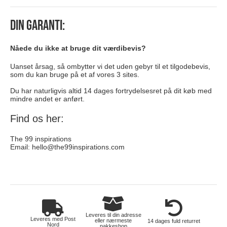
Din garanti:
Nåede du ikke at bruge dit værdibevis?
Uanset årsag, så ombytter vi det uden gebyr til et tilgodebevis,
som du kan bruge på et af vores 3 sites.
Du har naturligvis altid 14 dages fortrydelsesret på dit køb med
mindre andet er anført.
Find os her:
The 99 inspirations
Email:
hello@the99inspirations.com
toej
Leveres til din adresse
Leveres med Post
eller nærmeste
14 dages fuld returret
Nord
pakkeshop