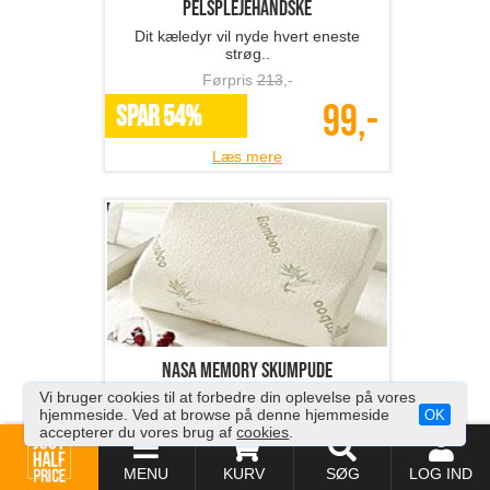
Pelsplejehandske
Dit kæledyr vil nyde hvert eneste
strøg..
Førpris
213
,-
99,-
SPAR 54%
Læs mere
NASA memory skumpude
Vi bruger cookies til at forbedre din oplevelse på vores
Nu kan du sove skønt!
hjemmeside. Ved at browse på denne hjemmeside
OK
accepterer du vores brug af
cookies
.
Førpris
581
,-
189,-
SPAR 67%
MENU
KURV
SØG
LOG IND