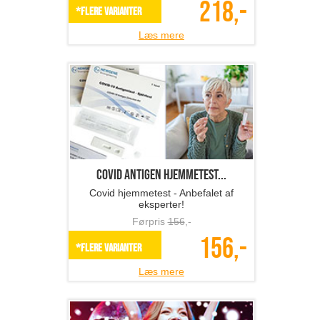
218,-
*Flere varianter
Læs mere
Covid antigen hjemmetest...
Covid hjemmetest - Anbefalet af
eksperter!
Førpris
156
,-
156,-
*Flere varianter
Læs mere