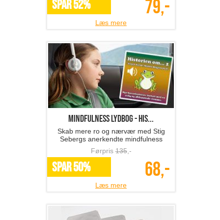
79,-
SPAR 52%
Læs mere
Mindfulness lydbog - His...
Skab mere ro og nærvær med Stig
Sebergs anerkendte mindfulness
børnefortællinger..
Førpris
135
,-
68,-
SPAR 50%
Læs mere