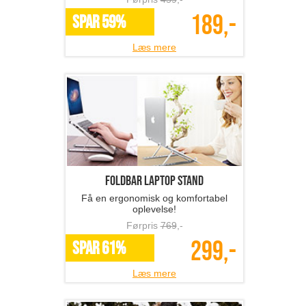
189,-
SPAR 59%
Læs mere
Foldbar laptop stand
Få en ergonomisk og komfortabel
oplevelse!
Førpris
769
,-
299,-
SPAR 61%
Læs mere