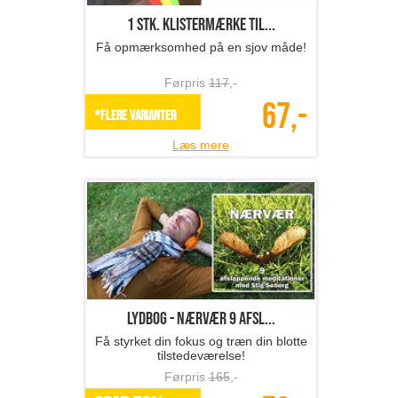
1 stk. klistermærke til...
Få opmærksomhed på en sjov måde!
Førpris
117
,-
67,-
*Flere varianter
Læs mere
Lydbog - Nærvær 9 afsl...
Få styrket din fokus og træn din blotte
tilstedeværelse!
Førpris
165
,-