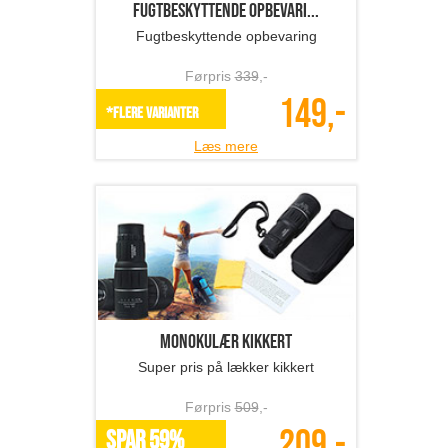
Fugtbeskyttende opbevari...
Fugtbeskyttende opbevaring
Førpris
339
,-
149,-
*Flere varianter
Læs mere
Monokulær kikkert
Super pris på lækker kikkert
Førpris
509
,-
209,-
SPAR 59%