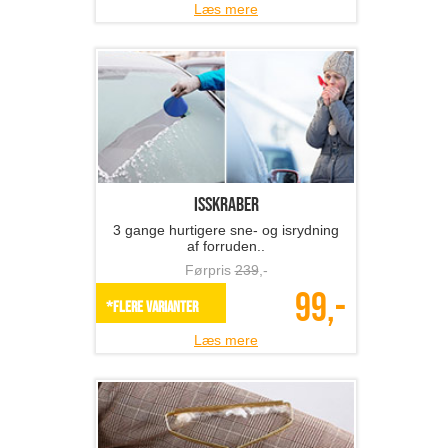
Læs mere
Isskraber
3 gange hurtigere sne- og isrydning
af forruden..
Førpris
239
,-
99,-
*Flere varianter
Læs mere