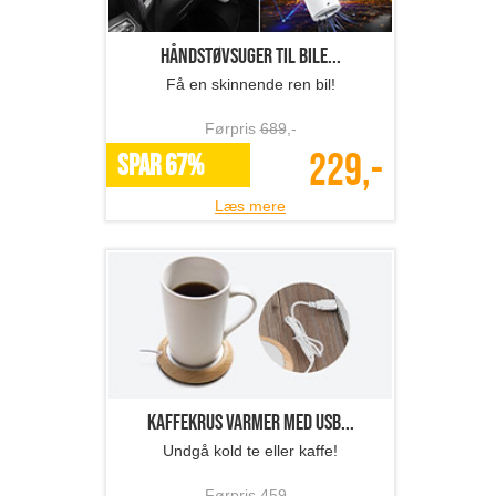
Håndstøvsuger til bile...
Få en skinnende ren bil!
Førpris
689
,-
229,-
SPAR 67%
Læs mere
Kaffekrus varmer med USB...
Undgå kold te eller kaffe!
Førpris
459
,-