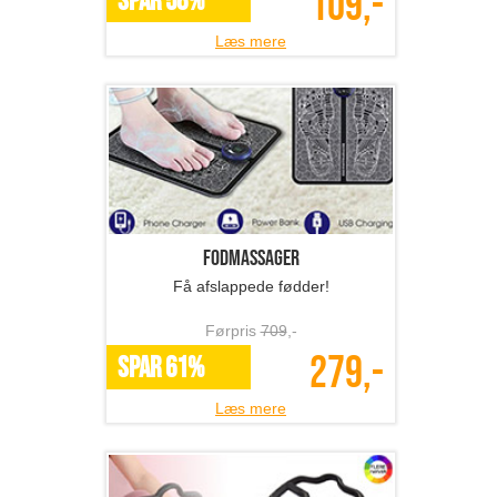
109,-
SPAR 58%
Læs mere
Fodmassager
Få afslappede fødder!
Førpris
709
,-
279,-
SPAR 61%
Læs mere