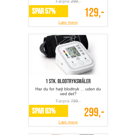
Førpris
299
,-
129,-
SPAR 57%
Læs mere
1 stk. blodtryksmåler
Har du for højt blodtryk ... uden du
ved det?
Førpris
799
,-
299,-
SPAR 63%
Læs mere