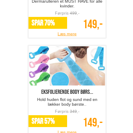
Dermarulleren et MUST HAVE for alle
kvinder.
Førpris
499
,-
149,-
SPAR 70%
Læs mere
Eksfolierende body børs...
Hold huden flot og sund med en
lækker body børste..
Førpris
349
,-
149,-
SPAR 57%
Læs mere