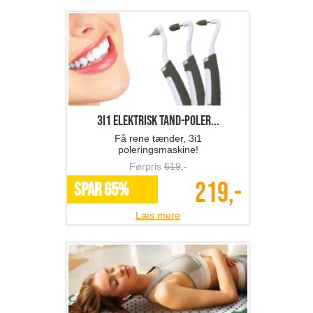
3i1 elektrisk tand-poler...
Få rene tænder, 3i1
poleringsmaskine!
Førpris
619
,-
219,-
SPAR 65%
Læs mere