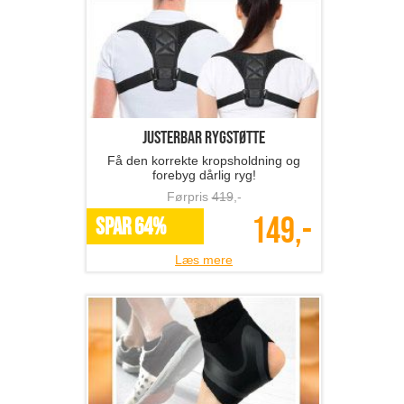
Justerbar rygstøtte
Få den korrekte kropsholdning og
forebyg dårlig ryg!
Førpris
419
,-
149,-
SPAR 64%
Læs mere