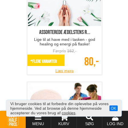
Assorterede ædelstens r...
Lige til at have med i tasken - god
healing og energi på flaske!
Førpris
162
,-
80,-
*Flere varianter
Læs mere
Vi bruger cookies til at forbedre din oplevelse på vores
hjemmeside. Ved at browse på denne hjemmeside
OK
accepterer du vores brug af
cookies
.
MENU
KURV
SØG
LOG IND
Svedpuder