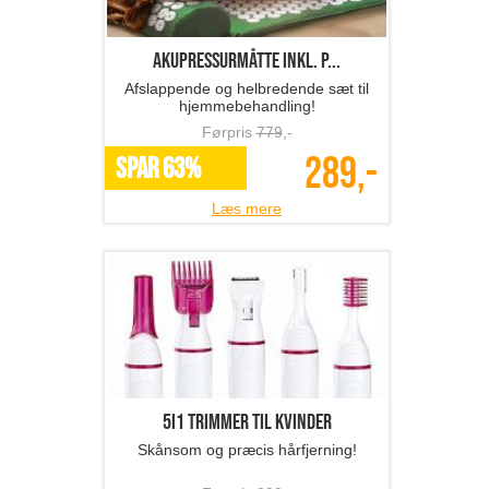
Akupressurmåtte inkl. p...
Afslappende og helbredende sæt til
hjemmebehandling!
Førpris
779
,-
289,-
SPAR 63%
Læs mere
5i1 trimmer til kvinder
Skånsom og præcis hårfjerning!