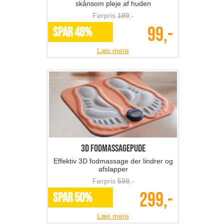
skånsom pleje af huden
Førpris
189
,-
99,-
SPAR 48%
Læs mere
3D fodmassagepude
Effektiv 3D fodmassage der lindrer og
afslapper
Førpris
599
,-
299,-
SPAR 50%
Læs mere