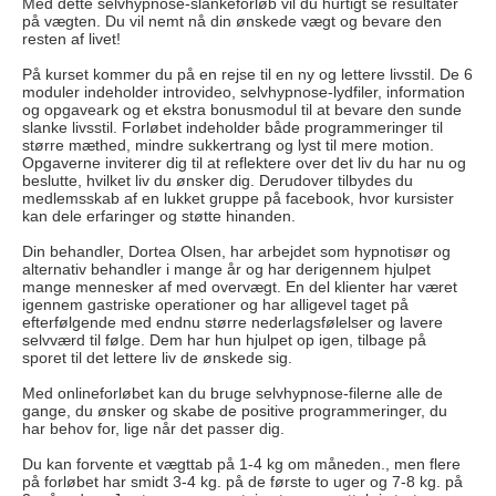
Med dette selvhypnose-slankeforløb vil du hurtigt se resultater
på vægten. Du vil nemt nå din ønskede vægt og bevare den
resten af livet!
På kurset kommer du på en rejse til en ny og lettere livsstil. De 6
moduler indeholder introvideo, selvhypnose-lydfiler, information
og opgaveark og et ekstra bonusmodul til at bevare den sunde
slanke livsstil. Forløbet indeholder både programmeringer til
større mæthed, mindre sukkertrang og lyst til mere motion.
Opgaverne inviterer dig til at reflektere over det liv du har nu og
beslutte, hvilket liv du ønsker dig. Derudover tilbydes du
medlemsskab af en lukket gruppe på facebook, hvor kursister
kan dele erfaringer og støtte hinanden.
Din behandler, Dortea Olsen, har arbejdet som hypnotisør og
alternativ behandler i mange år og har derigennem hjulpet
mange mennesker af med overvægt. En del klienter har været
igennem gastriske operationer og har alligevel taget på
efterfølgende med endnu større nederlagsfølelser og lavere
selvværd til følge. Dem har hun hjulpet op igen, tilbage på
sporet til det lettere liv de ønskede sig.
Med onlineforløbet kan du bruge selvhypnose-filerne alle de
gange, du ønsker og skabe de positive programmeringer, du
har behov for, lige når det passer dig.
Du kan forvente et vægttab på 1-4 kg om måneden., men flere
på forløbet har smidt 3-4 kg. på de første to uger og 7-8 kg. på