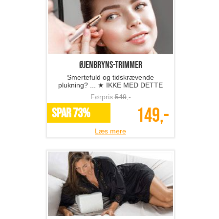
Øjenbryns-trimmer
Smertefuld og tidskrævende
plukning? ... ★ IKKE MED DETTE
TILBUD ★
Førpris
549
,-
149,-
SPAR 73%
Læs mere