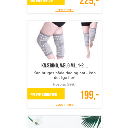
229,-
Læs mere
Knæbind, vælg ml. 1-2 ...
Kan bruges både dag og nat - køb
det lige her!
Førpris
399
,-
199,-
*Flere varianter
Læs mere