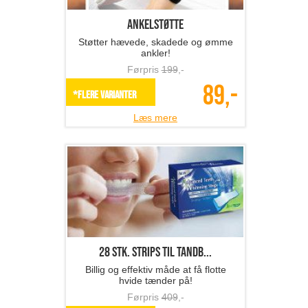
Ankelstøtte
Støtter hævede, skadede og ømme
ankler!
Førpris
199
,-
89,-
*Flere varianter
Læs mere
28 stk. Strips til tandb...
Billig og effektiv måde at få flotte
hvide tænder på!
Førpris
409
,-