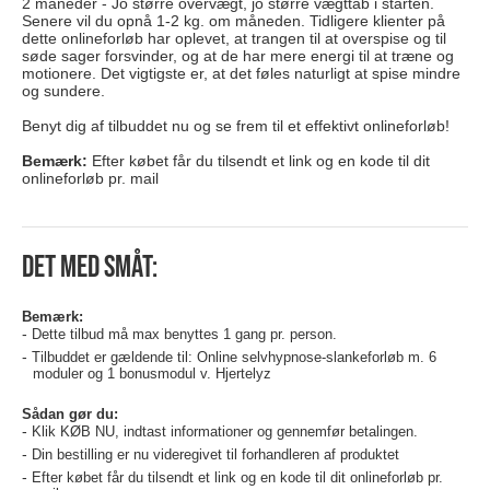
2 måneder - Jo større overvægt, jo større vægttab i starten.
Senere vil du opnå 1-2 kg. om måneden. Tidligere klienter på
dette onlineforløb har oplevet, at trangen til at overspise og til
søde sager forsvinder, og at de har mere energi til at træne og
motionere. Det vigtigste er, at det føles naturligt at spise mindre
og sundere.
Benyt dig af tilbuddet nu og se frem til et effektivt onlineforløb!
Bemærk:
Efter købet får du tilsendt et link og en kode til dit
onlineforløb pr. mail
Det med småt:
Bemærk:
Dette tilbud må max benyttes 1 gang pr. person.
Tilbuddet er gældende til: Online selvhypnose-slankeforløb m. 6
moduler og 1 bonusmodul v. Hjertelyz
Sådan gør du:
Klik KØB NU, indtast informationer og gennemfør betalingen.
Din bestilling er nu videregivet til forhandleren af produktet
Efter købet får du tilsendt et link og en kode til dit onlineforløb pr.