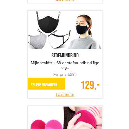
Stofmundbind
Mijløbevidst - Så er stofmundbind lige
dig..
Førpris
129
,-
129,-
*Flere varianter
Læs mere