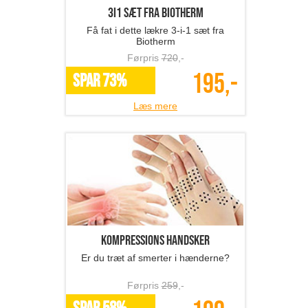
3i1 sæt fra Biotherm
Få fat i dette lækre 3-i-1 sæt fra
Biotherm
Førpris
720
,-
195,-
SPAR 73%
Læs mere
Kompressions handsker
Er du træt af smerter i hænderne?
Førpris
259
,-