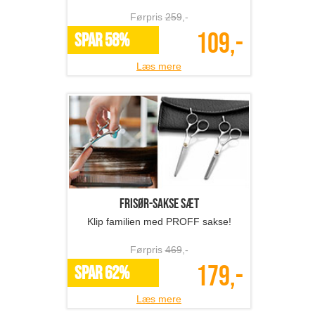
Førpris
259
,-
109,-
SPAR 58%
Læs mere
Frisør-sakse sæt
Klip familien med PROFF sakse!
Førpris
469
,-
179,-
SPAR 62%
Læs mere