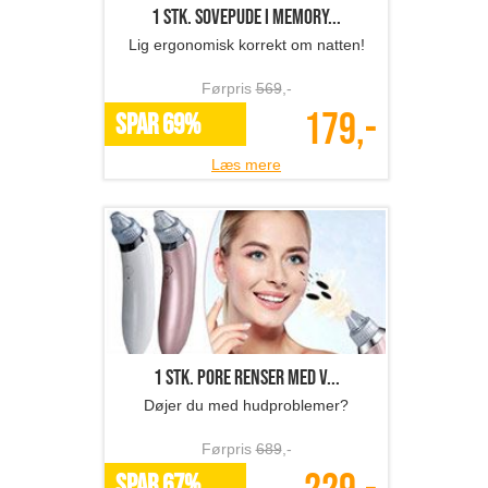
1 stk. sovepude i memory...
Lig ergonomisk korrekt om natten!
Førpris
569
,-
179,-
SPAR 69%
Læs mere
1 stk. Pore renser med v...
Døjer du med hudproblemer?
Førpris
689
,-
SPAR 67%