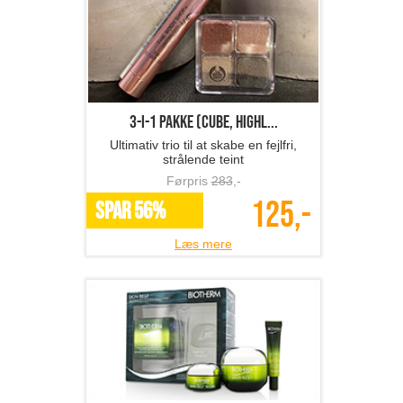
3-i-1 pakke (cube, highl...
Ultimativ trio til at skabe en fejlfri,
strålende teint
Førpris
283
,-
125,-
SPAR 56%
Læs mere