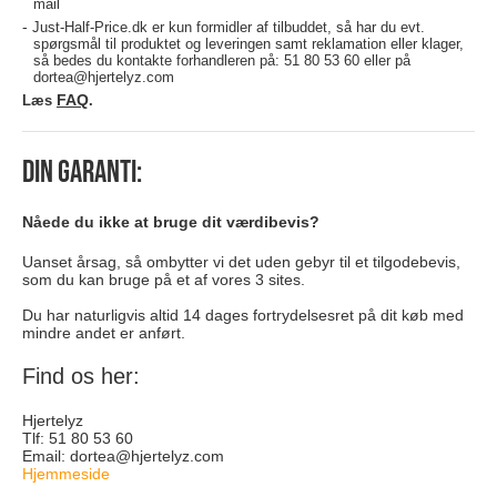
mail
Just-Half-Price.dk er kun formidler af tilbuddet, så har du evt.
spørgsmål til produktet og leveringen samt reklamation eller klager,
så bedes du kontakte forhandleren på:
51 80 53 60 eller på
dortea@hjertelyz.com
FAQ
Læs
.
Din garanti:
Nåede du ikke at bruge dit værdibevis?
Uanset årsag, så ombytter vi det uden gebyr til et tilgodebevis,
som du kan bruge på et af vores 3 sites.
Du har naturligvis altid 14 dages fortrydelsesret på dit køb med
mindre andet er anført.
Find os her:
Hjertelyz
Tlf: 51 80 53 60
Email:
dortea@hjertelyz.com
Hjemmeside
skoenhed