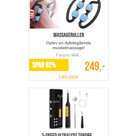
Massageruller
Oplev en dybdegående
muskelmassage!
Førpris
659
,-
249,-
SPAR 62%
Læs mere
3-speed ultralyds tandre...