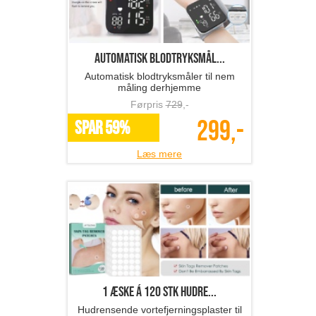
Automatisk blodtryksmål...
Automatisk blodtryksmåler til nem
måling derhjemme
Førpris
729
,-
299,-
SPAR 59%
Læs mere
1 æske á 120 stk hudre...
Hudrensende vortefjerningsplaster til