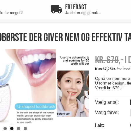
FRI FRAGT
ale for meget?
Ja det er rigtigt nok..
børste der giver nem og effektiv 
Kr. 679
,- I
Opnå en nemmere h
U formet design, fle
Værdi kr. 679,-
Vælg antal:
Vælg farve:
0
I alt: