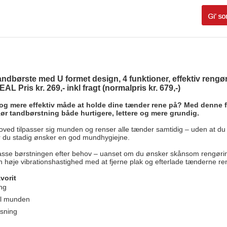
andbørste med U formet design, 4 funktioner, effektiv reng
 Pris kr. 269,- inkl fragt (normalpris kr. 679,-)
 mere effektiv måde at holde dine tænder rene på? Med denne fu
ør tandbørstning både hurtigere, lettere og mere grundig.
ed tilpasser sig munden og renser alle tænder samtidig – uden at du s
vor du stadig ønsker en god mundhygiejne.
passe børstningen efter behov – uanset om du ønsker skånsom rengøring
 høje vibrationshastighed med at fjerne plak og efterlade tænderne ren
vorit
ng
til munden
øsning