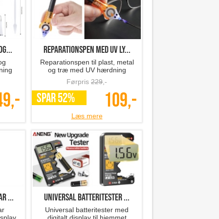
g...
reparationspen med UV ly...
og
Reparationspen til plast, metal
ning
og træ med UV hærdning
Førpris
229
,-
49,-
109,-
SPAR 52%
Læs mere
r ...
Universal batteritester ...
ar
Universal batteritester med
isplay
digitalt display til hjemmet