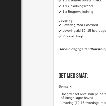
✔️ 1 x U formet børstehoved
✔️ 1 x Opladningskabel
✔️ 1 x Brugervejledning
Levering
✔️ Levering med PostNord
✔️ Leveringstid 10–15 hverdag
✔️ Pris inkl. fragt
Gør din daglige tandbørstnin
Det med småt:
Bemærk:
Ubegrænset antal køb pr. perso
så længe lager haves.
Levering (10-15 hverdage me