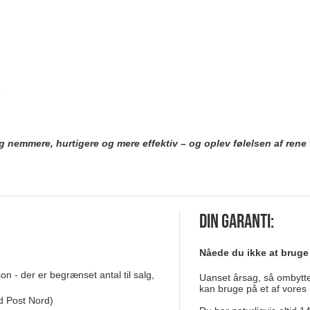
e
g nemmere, hurtigere og mere effektiv – og oplev følelsen af ren
Din garanti:
Nåede du ikke at bruge
n - der er begrænset antal til salg,
Uanset årsag, så ombytter
kan bruge på et af vores 
d Post Nord)