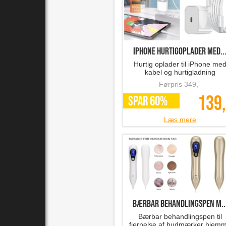
iPhone hurtigoplader med..
Hurtig oplader til iPhone me
kabel og hurtigladning
Førpris
349
,-
139,
SPAR 60%
Læs mere
Bærbar behandlingspen m..
Bærbar behandlingspen til
fjernelse af hudmærker hjem