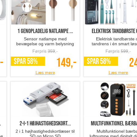
.
1 genopladelig natlampe ...
Elektrisk tandbørste o
d
Sensor natlampe med
Elektrisk tandbørste 
bevægelse og varm belysning
tandrens i én smart løs
Førpris
359
,-
Førpris
599
,-
-
149,-
2
SPAR 58%
SPAR 58%
Læs mere
Læs mere
.
2-i-1 højhastighedskort...
multifunktionel bærba
2 i 1 højhastighedskortlæser til
Multifunktionel bærb
me
SD og Micro SD
luftpumpe med digitalt d