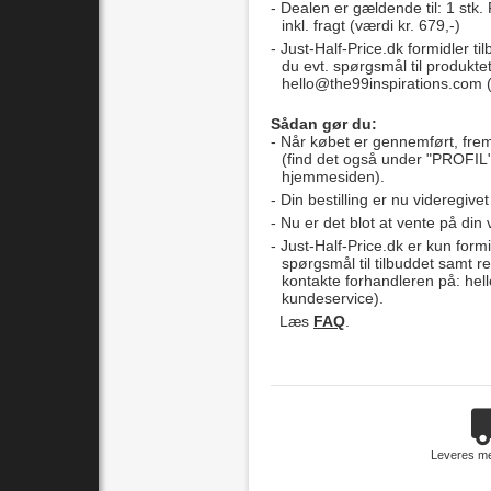
Dealen er gældende til: 1 stk.
inkl. fragt (værdi kr. 679,-)
Just-Half-Price.dk formidler ti
du evt. spørgsmål til produktet
hello@the99inspirations.com
(
Sådan gør du:
Når købet er gennemført, fre
(find det også under "PROFIL"
hjemmesiden).
Din bestilling er nu videregivet
Nu er det blot at vente på din 
Just-Half-Price.dk er kun formi
spørgsmål til tilbuddet samt r
kontakte forhandleren på:
hel
kundeservice).
Læs
FAQ
.
Leveres m