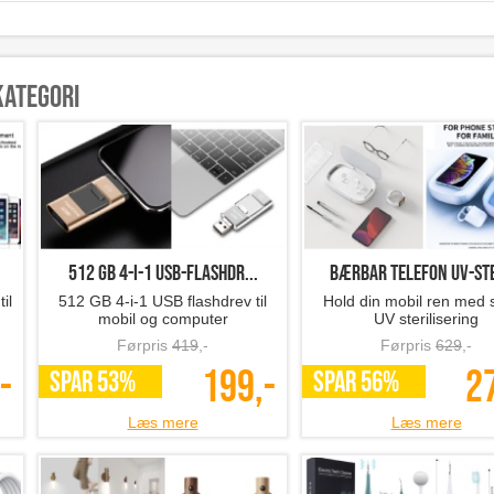
kategori
512 GB 4-i-1 USB-flashdr...
Bærbar telefon UV-ster
il
512 GB 4-i-1 USB flashdrev til
Hold din mobil ren med 
mobil og computer
UV sterilisering
Førpris
419
,-
Førpris
629
,-
-
199,-
2
SPAR 53%
SPAR 56%
Læs mere
Læs mere