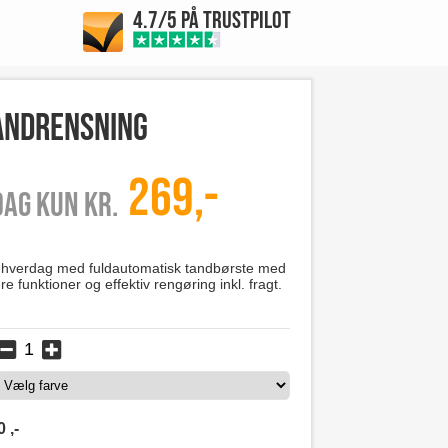
4.7/5 PÅ TRUSTPILOT
tandrensning
269,-
 dag kun kr.
verdag med fuldautomatisk tandbørste med
re funktioner og effektiv rengøring inkl. fragt.
0
,-