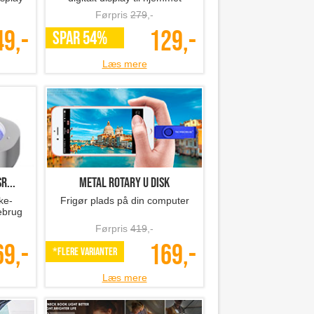
Førpris
279
,-
49,-
129,-
SPAR 54%
Læs mere
r...
Metal Rotary U Disk
ke-
Frigør plads på din computer
ebrug
Førpris
419
,-
69,-
169,-
*Flere varianter
Læs mere