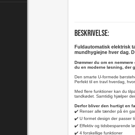
Beskrivelse:
Fuldautomatisk elektrisk t
mundhygiejne hver dag. DEAL
Drømmer du om en nemmere og
du en moderne løsning, der g
Den smarte U-formede børstehov
Perfekt til en travl hverdag, h
Med flere funktioner kan du til
tandkødet. Samtidig hjælper den
Derfor bliver den hurtigt en fa
✔️ Renser alle tænder på én ga
✔️ U formet design der passer 
✔️ Effektiv og tidsbesparende l
✔️ 4 forskellige funktioner