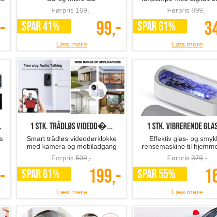
Førpris
169
,-
Førpris
899
,-
-
99,-
3
SPAR 41%
SPAR 61%
Læs mere
Læs mere
.
1 stk. trådløs videod�...
1 stk. vibrerende glas
s
Smart trådløs videodørklokke
Effektiv glas- og smyk
med kamera og mobiladgang
rensemaskine til hjemm
Førpris
509
,-
Førpris
379
,-
-
199,-
1
SPAR 61%
SPAR 55%
Læs mere
Læs mere