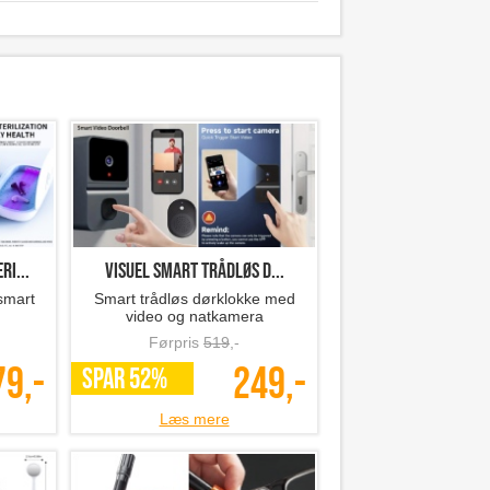
i...
Visuel smart trådløs d...
smart
Smart trådløs dørklokke med
video og natkamera
Førpris
519
,-
79,-
249,-
SPAR 52%
Læs mere