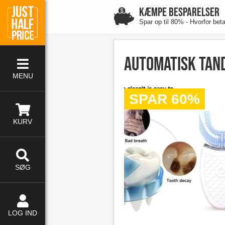
KÆMPE BESPARELSER
Spar op til 80% - Hvorfor bet
Automatisk tand
MENU
SPAR 60%
KURV
SØG
LOG IND