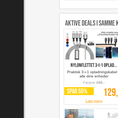
Aktive deals i samme 
Nylonflettet 3-i-1 oplad...
Praktisk 3-i-1 opladningskabel t
alle dine enheder
Førpris
289
,-
129,
SPAR 55%
Læs mere