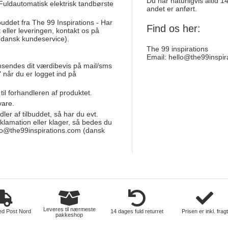
Du har naturligvis altid 
 Fuldautomatisk elektrisk tandbørste
andet er anført.
lbuddet fra The 99 Inspirations - Har
Find os her:
 eller leveringen, kontakt os på
dansk kundeservice).
The 99 inspirations
Email:
hello@the99inspir
elektronik
msendes dit værdibevis på mail/sms
 når du er logget ind på
 til forhandleren af produktet.
vare.
dler af tilbuddet, så har du evt.
eklamation eller klager, så bedes du
lo@the99inspirations.com
(dansk
Leveres til nærmeste
ed Post Nord
14 dages fuld returret
Prisen er inkl. fragt
pakkeshop