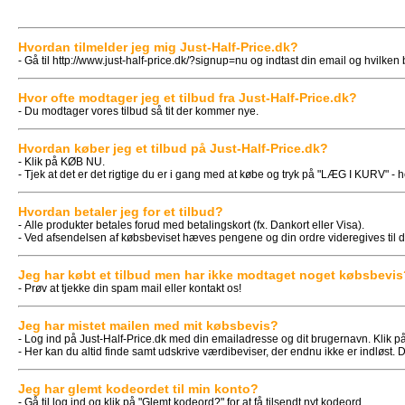
Hvordan tilmelder jeg mig Just-Half-Price.dk?
- Gå til
http://www.just-half-price.dk/?signup=nu
og indtast din email og hvilken b
Hvor ofte modtager jeg et tilbud fra Just-Half-Price.dk?
- Du modtager vores tilbud så tit der kommer nye.
Hvordan køber jeg et tilbud på Just-Half-Price.dk?
- Klik på KØB NU.
- Tjek at det er det rigtige du er i gang med at købe og tryk på "LÆG I KURV" - h
Hvordan betaler jeg for et tilbud?
- Alle produkter betales forud med betalingskort (fx. Dankort eller Visa).
- Ved afsendelsen af købsbeviset hæves pengene og din ordre videregives til d
Jeg har købt et tilbud men har ikke modtaget noget købsbevis
- Prøv at tjekke din spam mail eller kontakt os!
Jeg har mistet mailen med mit købsbevis?
- Log ind på Just-Half-Price.dk med din emailadresse og dit brugernavn. Klik p
- Her kan du altid finde samt udskrive værdibeviser, der endnu ikke er indløst. Di
Jeg har glemt kodeordet til min konto?
- Gå til log ind og klik på "Glemt kodeord?" for at få tilsendt nyt kodeord.