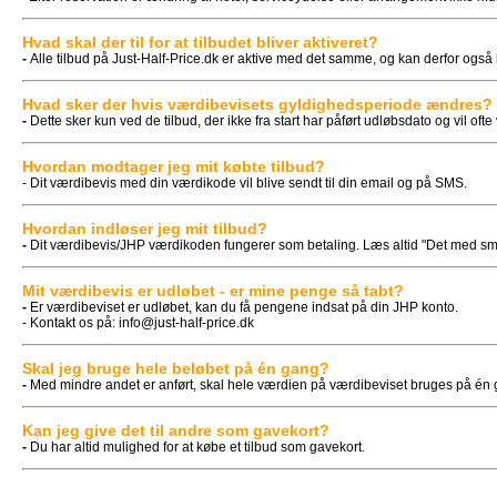
Hvad skal der til for at tilbudet bliver aktiveret?
-
Alle tilbud på Just-Half-Price.dk er aktive med det samme, og kan derfor også 
Hvad sker der hvis værdibevisets gyldighedsperiode ændres?
-
Dette sker kun ved de tilbud, der ikke fra start har påført udløbsdato og vil
Hvordan modtager jeg mit købte tilbud?
- Dit værdibevis med din værdikode vil blive sendt til din email og på SMS.
Hvordan indløser jeg mit tilbud?
-
Dit værdibevis/JHP værdikoden fungerer som betaling. Læs altid "Det med småt"
Mit værdibevis er udløbet - er mine penge så tabt?
-
Er værdibeviset er udløbet, kan du få pengene indsat på din JHP konto.
- Kontakt os på:
info@just-half-price.dk
Skal jeg bruge hele beløbet på én gang?
-
Med mindre andet er anført, skal hele værdien på værdibeviset bruges på én 
Kan jeg give det til andre som gavekort?
-
Du har altid mulighed for at købe et tilbud som gavekort.