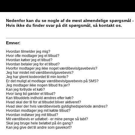
Nedenfor kan du se nogle af de mest almendelige spørgsmål - 
Hvis ikke du finder svar på dit spørgsmål, så kontakt os.
Emner:
Hvordan tilmelder jeg mig?
Hvor ofte modtager jeg et tilbud?
Hvordan køber jeg et tilbud?
Hvordan betaler jeg for et tilbud?
Hvorfor modtager jeg ikke noget værdibevis/gavebevis?
Jeg har mistet mit værdibevis/gavebevis?
Jeg har glemt kodeordet til min konto?
Er det muligt at modtage værdibevis/gavebevis på SMS?
Jeg modtager ikke nogen tilbud fra jer?
Kan jeg fortryde et køb?
Hvor lang tid gælder et tilbud?
Kan tilbuddets indhold ændres efter køb?
Hvad skal der til for at tilbudet bliver aktiveret?
Hvad sker der hvis værdibevisets gyldighedsperiode ændres?
Hvordan modtager jeg mit købte tilbud?
Hvordan indløser jeg mit tilbud?
Mit værdibevis er udløbet - er mine penge så tabt?
Skal jeg bruge hele beløbet på én gang?
Kan jeg give det til andre som gavekort?