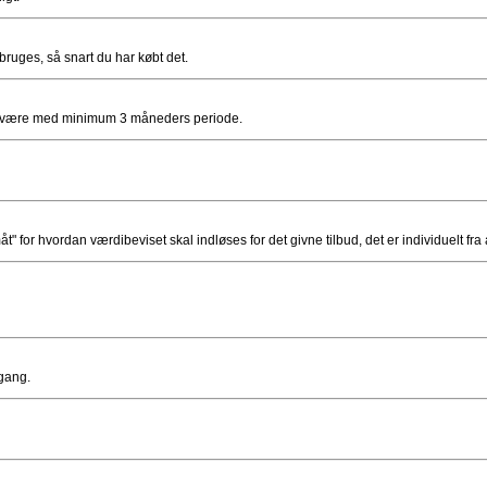
bruges, så snart du har købt det.
 ofte være med minimum 3 måneders periode.
 for hvordan værdibeviset skal indløses for det givne tilbud, det er individuelt f
gang.