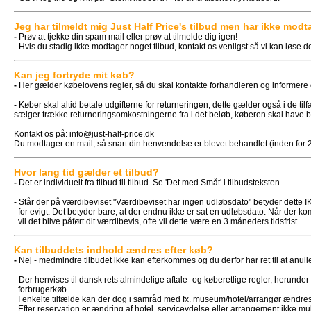
Jeg har tilmeldt mig Just Half Price's tilbud men har ikke modt
-
Prøv at tjekke din spam mail eller prøv at tilmelde dig igen!
- Hvis du stadig ikke modtager noget tilbud, kontakt os venligst så vi kan løse det
Kan jeg fortryde mit køb?
-
Her gælder købelovens regler, så du skal kontakte forhandleren og informere o
- Køber skal altid betale udgifterne for returneringen, dette gælder også i de t
sælger trække returneringsomkostningerne fra i det beløb, køberen skal have be
Kontakt os på:
info@just-half-price.dk
Du modtager en mail, så snart din henvendelse er blevet behandlet (inden for 2 
Hvor lang tid gælder et tilbud?
-
Det er individuelt fra tilbud til tilbud. Se 'Det med Småt' i tilbudsteksten.
- Står der på værdibeviset "Værdibeviset har ingen udløbsdato" betyder dette I
for evigt. Det betyder bare, at der endnu ikke er sat en udløbsdato. Når der 
vil det blive påført dit værdibevis, ofte vil dette være en 3 måneders tidsfrist.
Kan tilbuddets indhold ændres efter køb?
-
Nej - medmindre tilbudet ikke kan efterkommes og du derfor har ret til at anull
- Der henvises til dansk rets almindelige aftale- og køberetlige regler, herunde
forbrugerkøb.
I enkelte tilfælde kan der dog i samråd med fx. museum/hotel/arrangør ændres
Efter reservation er ændring af hotel, serviceydelse eller arrangement ikke mul