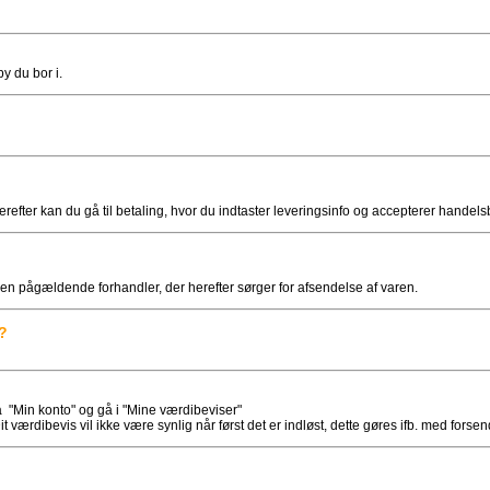
y du bor i.
erefter kan du gå til betaling, hvor du indtaster leveringsinfo og accepterer handel
en pågældende forhandler, der herefter sørger for afsendelse af varen.
?
å "Min konto" og gå i "Mine værdibeviser"
t værdibevis vil ikke være synlig når først det er indløst, dette gøres ifb. med forsen