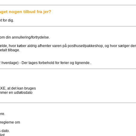
aget nogen tilbud fra jer?
 for dig.
m din annullering/fortrydelse.
ilfælde, hvor køber aldrig afhenter varen på posthuset/pakkeshop, og hvor sælger derf
talt tilbage.
hverdage) - Der tages forbehold for ferier og lignende..
KKE, at det kan bruges
kommer en udløbsdato
ere.
r reglerne om
 dato.
igt.